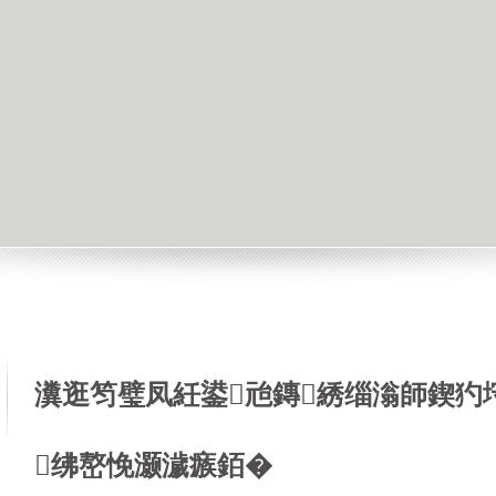
瀵逛笉璧凤紝鍙兘鏄綉缁滃師鍥犳
绋嶅悗灏濊瘯銆�