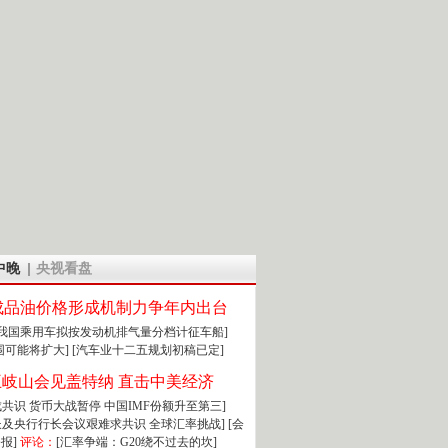
中晚
央视看盘
成品油价格形成机制力争年内出台
:我国乘用车拟按发动机排气量分档计征车船]
围可能将扩大]
[汽车业十二五规划初稿已定]
王岐山会见盖特纳 直击中美经济
达成共识 货币大战暂停
中国IMF份额升至第三]
财长及央行行长会议艰难求共识
全球汇率挑战]
[会
报]
评论：
[汇率争端：G20绕不过去的坎]