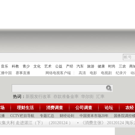
音乐
科教
青少
文化
艺术
公益
产经
汽车
旅游
健康
时尚
三农
商
直播中国
赛事直播
网络电视客户端
|
高清
电影
电视剧
纪录片
动
热词：
新股发行改革
存款准备金率
华尔街
汇率
市场
理财生活
消费调查
公司调查
论坛
农经
直播
|
CCTV栏目导航
|
专题汇总
|
财经论剑
|
中国资本市场20年
|
国务院调控
大利 走进湛江（下） （20120124 ）
《消费主张》 20120124 淘