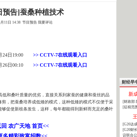
4日预告]蚕桑种植技术
5月11日 14:38 节目预告
我要评论
月24日19:00
>> CCTV-7在线观看入口
月26日00:10
>> CCTV-7在线观看入口
财经早
新
低和桑叶质量的优劣，直接关系到家蚕的健康和蚕丝的品
[财政部
修剪，把蚕桑培养成低矮的模式，这种低矮的模式不仅便于采
[征税范
能够促使新枝条发生，这样，每年都能得到新鲜而充足的桑叶
[G20
返回 农广天地 首页<<
[G20
>更多精彩致富招数<<
议联合公