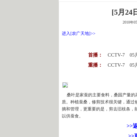
[5月2
2010年0
进入[农广天地]>>
首播：
CCTV-7 05
重播：
CCTV-7 05
桑叶是家蚕的主要食料，桑园产量的高
质。种植蚕桑，修剪技术很关键，通过
摘和管理，更重要的是，剪去旧枝条，
以供蚕食。
>>
>