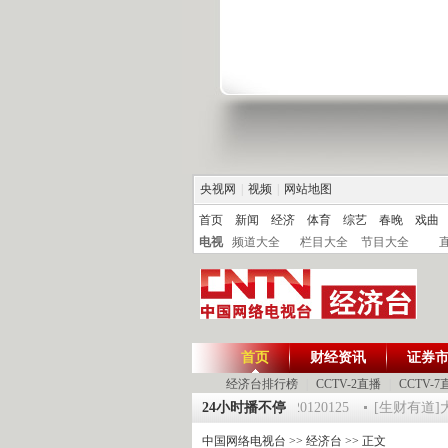
央视网
|
视频
|
网站地图
首页
新闻
经济
体育
综艺
春晚
戏曲
电视
频道大全
栏目大全
节目大全
首页
财经资讯
证券
经济台排行榜
|
CCTV-2直播
|
CCTV-7
25 祝福2012-超级魔术师 5
《第一时间》 20120125
24小时播不停
[生财有道]大集
中国网络电视台
>>
经济台
>> 正文