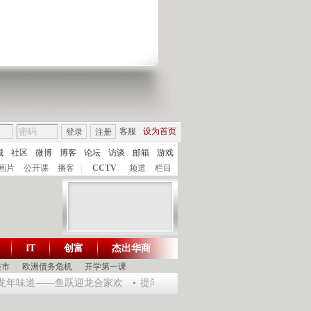
客服
设为首页
登录
注册
城
社区
微博
博客
论坛
访谈
邮箱
游戏
画片
公开课
播客
|
CCTV
频道
栏目
IT
创富
杰出华商
财智生活 一键通达
楼市
|
欧洲债务危机
|
开学第一课
乐龙年味道——鱼跃迎龙合家欢
提问2012：机遇与悬念共存
《环球驿站》2