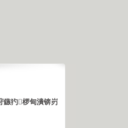
垨鏃犳椤甸潰锛岃