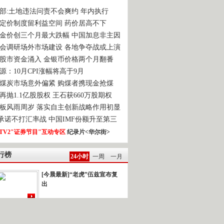
部:土地违法问责不会爽约 年内执行
定价制度留利益空间 药价居高不下
金价创三个月最大跌幅 中国加息非主因
会调研场外市场建设 各地争夺战或上演
股市资金涌入 金银币价格两个月翻番
源：10月CPI涨幅将高于9月
煤炭市场意外偏紧 购煤者携现金抢煤
再抛1.1亿股股权 王石获660万股期权
板风雨周岁 落实自主创新战略作用初显
0承诺不打汇率战 中国IMF份额升至第三
TV2"证券节目"互动专区
纪录片<华尔街>
行榜
24小时
一周
一月
[今晨最新]“老虎”伍兹宣布复
出
强台风“鲇鱼”逼近]新闻背景：今年以...