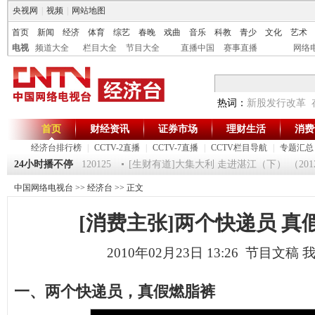
央视网
|
视频
|
网站地图
首页
新闻
经济
体育
综艺
春晚
戏曲
音乐
科教
青少
文化
艺术
电视
频道大全
栏目大全
节目大全
直播中国
赛事直播
网络
热词：
新股发行改革
首页
财经资讯
证券市场
理财生活
消费
经济台排行榜
|
CCTV-2直播
|
CCTV-7直播
|
CCTV栏目导航
|
专题汇总
《第一时间》 20120125
24小时播不停
[生财有道]大集大利 走进湛江（下） （2012012
中国网络电视台
>>
经济台
>> 正文
[消费主张]两个快递员 真
2010年02月23日 13:26 节目文稿
一、两个快递员，真假燃脂裤