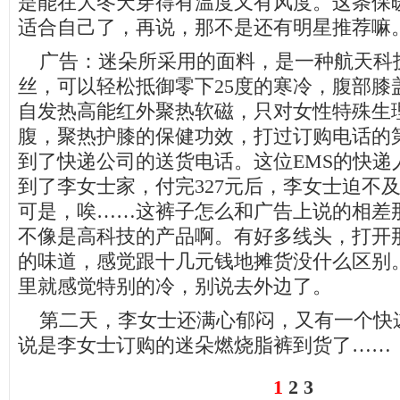
是能在大冬天穿得有温度又有风度。这条保
适合自己了，再说，那不是还有明星推荐嘛
广告：迷朵所采用的面料，是一种航天科
丝，可以轻松抵御零下25度的寒冷，腹部膝
自发热高能红外聚热软磁，只对女性特殊生
腹，聚热护膝的保健功效，打过订购电话的
到了快递公司的送货电话。这位EMS的快递
到了李女士家，付完327元后，李女士迫不
可是，唉……这裤子怎么和广告上说的相差
不像是高科技的产品啊。有好多线头，打开
的味道，感觉跟十几元钱地摊货没什么区别
里就感觉特别的冷，别说去外边了。
第二天，李女士还满心郁闷，又有一个快
说是李女士订购的迷朵燃烧脂裤到货了……
1
2
3