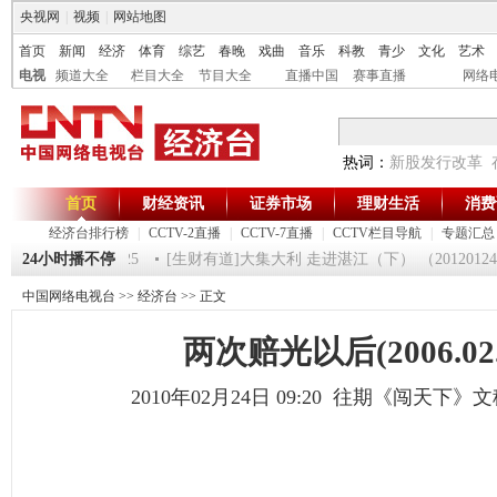
央视网
|
视频
|
网站地图
首页
新闻
经济
体育
综艺
春晚
戏曲
音乐
科教
青少
文化
艺术
电视
频道大全
栏目大全
节目大全
直播中国
赛事直播
网络
热词：
新股发行改革
首页
财经资讯
证券市场
理财生活
消费
经济台排行榜
|
CCTV-2直播
|
CCTV-7直播
|
CCTV栏目导航
|
专题汇总
间》 20120125
24小时播不停
[生财有道]大集大利 走进湛江（下） （20120124 ）
中国网络电视台
>>
经济台
>> 正文
两次赔光以后(2006.02.
2010年02月24日 09:20 往期《闯天下》