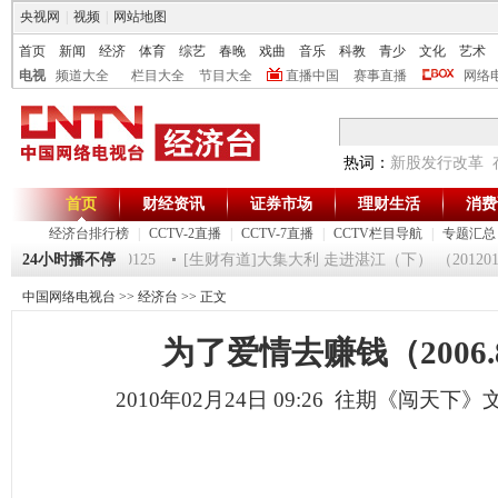
央视网
|
视频
|
网站地图
首页
新闻
经济
体育
综艺
春晚
戏曲
音乐
科教
青少
文化
艺术
电视
频道大全
栏目大全
节目大全
直播中国
赛事直播
网络
热词：
新股发行改革
首页
财经资讯
证券市场
理财生活
消费
经济台排行榜
|
CCTV-2直播
|
CCTV-7直播
|
CCTV栏目导航
|
专题汇总
时间》 20120125
24小时播不停
[生财有道]大集大利 走进湛江（下） （20120124 
中国网络电视台
>>
经济台
>> 正文
为了爱情去赚钱（2006.8
2010年02月24日 09:26 往期《闯天下