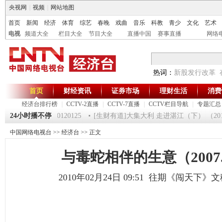
央视网
|
视频
|
网站地图
首页
新闻
经济
体育
综艺
春晚
戏曲
音乐
科教
青少
文化
艺术
电视
频道大全
栏目大全
节目大全
直播中国
赛事直播
网络
热词：
新股发行改革
首页
财经资讯
证券市场
理财生活
消费
经济台排行榜
|
CCTV-2直播
|
CCTV-7直播
|
CCTV栏目导航
|
专题汇总
《第一时间》 20120125
24小时播不停
[生财有道]大集大利 走进湛江（下） （20120
中国网络电视台
>>
经济台
>> 正文
与毒蛇相伴的生意（2007.7
2010年02月24日 09:51 往期《闯天下》