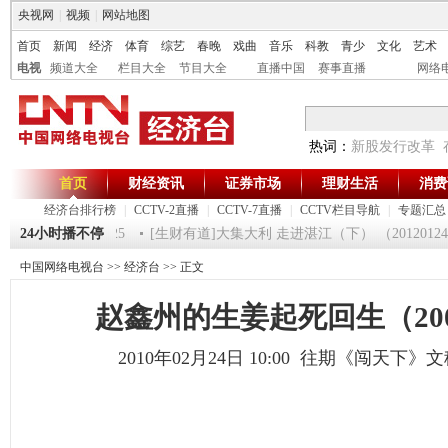
央视网
|
视频
|
网站地图
首页
新闻
经济
体育
综艺
春晚
戏曲
音乐
科教
青少
文化
艺术
电视
频道大全
栏目大全
节目大全
直播中国
赛事直播
网络
热词：
新股发行改革
首页
财经资讯
证券市场
理财生活
消费
经济台排行榜
|
CCTV-2直播
|
CCTV-7直播
|
CCTV栏目导航
|
专题汇总
》 20120125
24小时播不停
[生财有道]大集大利 走进湛江（下） （20120124 ）
中国网络电视台
>>
经济台
>> 正文
赵鑫州的生姜起死回生（2007
2010年02月24日 10:00 往期《闯天下》