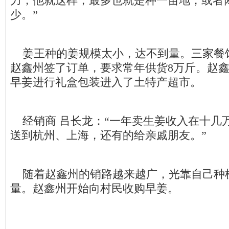
力，他就这样，最多也就是种一亩地，或者
少。”
姜王种的姜规模太小，达不到量。三家餐
赵鑫州签了订单，要求常年供货8万斤。赵
早姜进行礼盒包装进入了土特产超市。
经销商 吕长龙：“一年卖生姜收入在十几
送到杭州、上海，还有的给亲戚朋友。”
随着赵鑫州的销路越来越广，光靠自己种
量。赵鑫州开始向村民收购早姜。