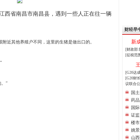
者在江西省南昌市南昌县，遇到一些人正在往一辆
财经早
新
附近其他养殖户不同，这里的生猪是做出口的。
[财政部
[征税范
”
[G20
[G20
。”
议联合公
国土
药品
国际
证监
楼市
姚景
山西