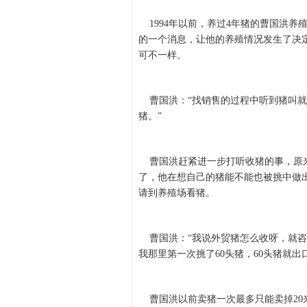
1994年以前，养过4年猪的曹国洪养
的一个消息，让他的养殖情况发生了决
可不一样。
曹国洪：“找销售的过程中听到猪叫就
猪。”
曹国洪赶紧进一步打听收猪的事，原来
了，他在想自己的猪能不能也被挑中做
请到养殖场看猪。
曹国洪：“我说外贸猪怎么收呀，就咨
我那里第一次挑了60头猪，60头猪就出
曹国洪以前卖猪一次最多只能卖掉20