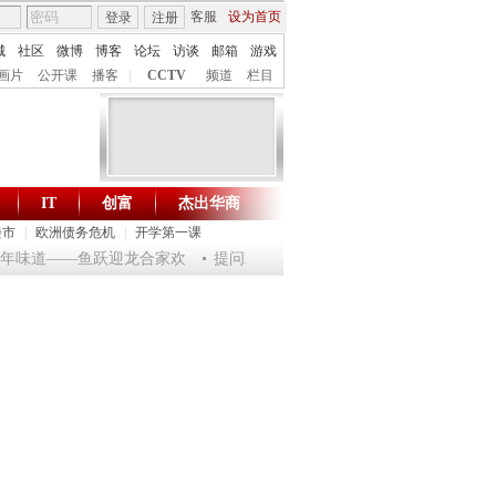
客服
设为首页
登录
注册
城
社区
微博
博客
论坛
访谈
邮箱
游戏
画片
公开课
播客
|
CCTV
频道
栏目
IT
创富
杰出华商
财智生活 一键通达
楼市
|
欧洲债务危机
|
开学第一课
龙年味道——鱼跃迎龙合家欢
提问2012：机遇与悬念共存
《环球驿站》201