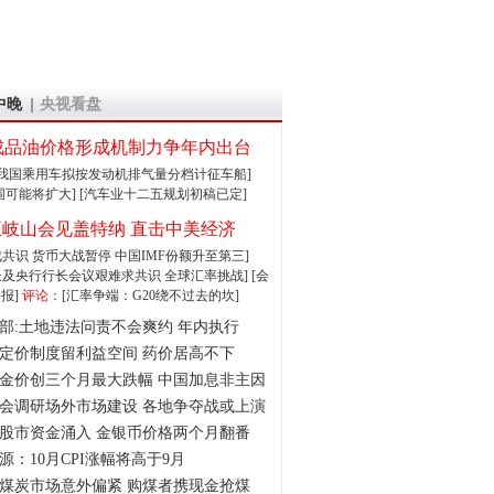
中晚
央视看盘
成品油价格形成机制力争年内出台
:我国乘用车拟按发动机排气量分档计征车船]
围可能将扩大]
[汽车业十二五规划初稿已定]
王岐山会见盖特纳 直击中美经济
达成共识 货币大战暂停
中国IMF份额升至第三]
财长及央行行长会议艰难求共识
全球汇率挑战]
[会
报]
评论：
[汇率争端：G20绕不过去的坎]
部:土地违法问责不会爽约 年内执行
定价制度留利益空间 药价居高不下
金价创三个月最大跌幅 中国加息非主因
会调研场外市场建设 各地争夺战或上演
股市资金涌入 金银币价格两个月翻番
源：10月CPI涨幅将高于9月
煤炭市场意外偏紧 购煤者携现金抢煤