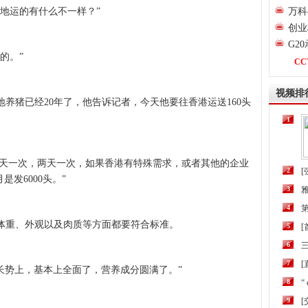
地运的有什么不一样？”
万科
创业
G2
的。”
CC
视频排
猪已经20年了，他告诉记者，今天他要往香港运送160头
1
天一次，两天一次，如果香港有特殊需求，或者其他的企业
2
[
发6000头。”
3
4
第
重、外观以及肉质等方面都要符合标准。
5
6
三
7
[
长势上，基本上全面了，营养成分圆满了。”
8
“
9