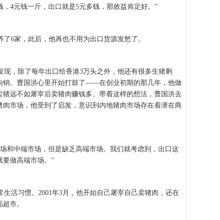
，4元钱一斤，出口就是5元多钱，那效益肯定好。”
了6家，此后，他再也不用为出口货源发愁了。
现，除了每年出口给香港3万头之外，他还有很多生猪剩
内销。曹国洪心里开始打鼓了——在创业初期的那几年，他做
卖猪远不如屠宰后卖猪肉赚钱多。带着这样的想法，曹国洪去
猪肉市场，他受到了启发，意识到内地猪肉市场存在着潜在商
场和中端市场，但是缺乏高端市场。我们就考虑到，出口这
就要做高端市场。”
活习惯。2001年3月，他开始自己屠宰自己卖猪肉，还在
品超市。