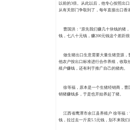
以前的3倍。从此以后，他专心按照出口
从有关部门争取到了，每年直接出口香港
曹国洪：“原先我们赚几十块钱的猪，
钱，七八十元钱，赚200元钱这个差距很
做生猪出口生意需要大量生猪货源，曹
他农户按出口标准进行合作养殖，收取
殖户赚钱，还有利于推广自己的猪肉。
徐等福，原本是一个生猪经销商，曹国
销猪赚钱多，于是也开始养起了猪。
江西省鹰潭市余江县养殖户 徐等福：
钱，拉过去一斤卖5.5元钱，划不来我