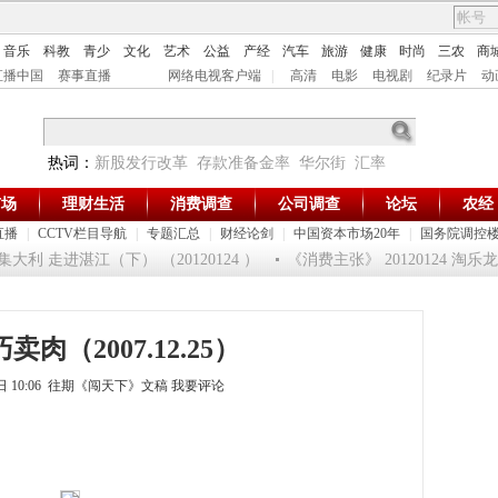
音乐
科教
青少
文化
艺术
公益
产经
汽车
旅游
健康
时尚
三农
商
直播中国
赛事直播
网络电视客户端
|
高清
电影
电视剧
纪录片
动
热词：
新股发行改革
存款准备金率
华尔街
汇率
市场
理财生活
消费调查
公司调查
论坛
农经
直播
|
CCTV栏目导航
|
专题汇总
|
财经论剑
|
中国资本市场20年
|
国务院调控
 走进湛江（下） （20120124 ）
《消费主张》 20120124 淘乐
卖肉（2007.12.25）
4日 10:06 往期《闯天下》文稿
我要评论