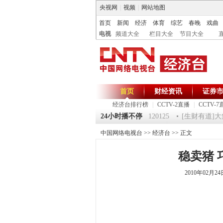
央视网
|
视频
|
网站地图
首页
新闻
经济
体育
综艺
春晚
戏曲
电视
频道大全
栏目大全
节目大全
首页
财经资讯
证券
经济台排行榜
|
CCTV-2直播
|
CCTV-7
 祝福2012-超级魔术师 5
《第一时间》 20120125
24小时播不停
[生财有道]大集大利
中国网络电视台
>>
经济台
>> 正文
稳卖猪 巧
2010年02月2