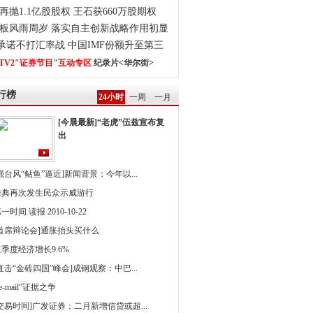
再抛1.1亿股股权 王石获660万股期权
板风雨周岁 落实自主创新战略作用初显
0承诺不打汇率战 中国IMF份额升至第三
TV2"证券节目"互动专区
纪录片<华尔街>
行榜
24小时
一周
一月
[今晨最新]“老虎”伍兹宣布复
出
强台风“鲇鱼”逼近]新闻背景：今年以...
雅典再次发生民众示威游行
一时间.读报 2010-10-22
[首席辩论会]通胀抬头买什么
季度经济增长9.6%
直击“金砖四国”峰会]成钢观察：中巴...
 e-mail”证据之争
[交易时间]广发证券：二月新增信贷或超...