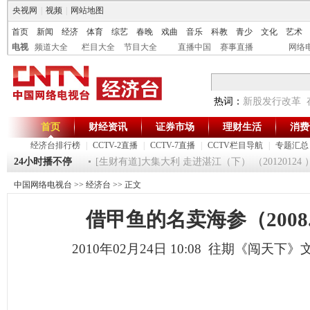
央视网
|
视频
|
网站地图
首页
新闻
经济
体育
综艺
春晚
戏曲
音乐
科教
青少
文化
艺术
电视
频道大全
栏目大全
节目大全
直播中国
赛事直播
网络
热词：
新股发行改革
首页
财经资讯
证券市场
理财生活
消费
经济台排行榜
|
CCTV-2直播
|
CCTV-7直播
|
CCTV栏目导航
|
专题汇总
 20120125
24小时播不停
[生财有道]大集大利 走进湛江（下） （20120124 ）
中国网络电视台
>>
经济台
>> 正文
借甲鱼的名卖海参（2008.2
2010年02月24日 10:08 往期《闯天下