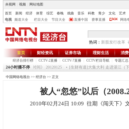
央视网
|
视频
|
网站地图
首页
新闻
经济
体育
综艺
春晚
戏曲
音乐
科教
青少
文化
艺术
电视
频道大全
栏目大全
节目大全
直播中国
赛事直播
网络
热词：
新股发行改革
首页
财经资讯
证券市场
理财生活
消费
经济台排行榜
|
CCTV-2直播
|
CCTV-7直播
|
CCTV栏目导航
|
专题汇总
 5
24小时播不停
《第一时间》 20120125
[生财有道]大集大利 走进湛江（下） （20
中国网络电视台
>>
经济台
>> 正文
被人“忽悠”以后（2008.2
2010年02月24日 10:09 往期《闯天下