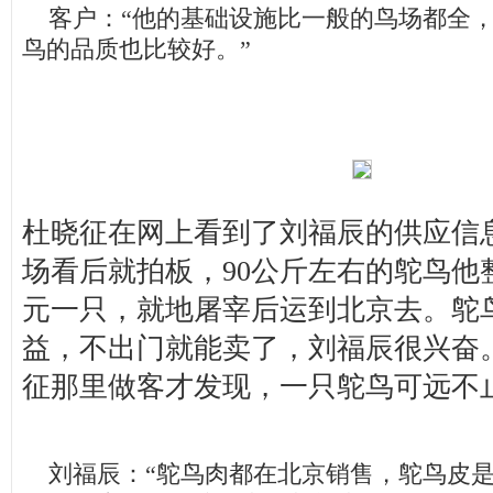
客户：“他的基础设施比一般的鸟场都全，
鸟的品质也比较好。”
杜晓征在网上看到了刘福辰的供应信
场看后就拍板，90公斤左右的鸵鸟他整
元一只，就地屠宰后运到北京去。鸵
益，不出门就能卖了，刘福辰很兴奋
征那里做客才发现，一只鸵鸟可远不止1
刘福辰：“鸵鸟肉都在北京销售，鸵鸟皮是