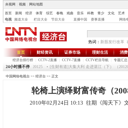
央视网
|
视频
|
网站地图
首页
新闻
经济
体育
综艺
春晚
戏曲
音乐
科教
青少
文化
艺术
电视
频道大全
栏目大全
节目大全
直播中国
赛事直播
网络
热词：
新股发行改革
首页
财经资讯
证券市场
理财生活
消费
经济台排行榜
|
CCTV-2直播
|
CCTV-7直播
|
CCTV栏目导航
|
专题汇总
一时间》 20120125
24小时播不停
[生财有道]大集大利 走进湛江（下） （20120124
中国网络电视台
>>
经济台
>> 正文
轮椅上演绎财富传奇（2008.
2010年02月24日 10:13 往期《闯天下