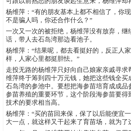
可跟以前熟悉的朋友谈起生意来，杨维萍却
杨维萍：“有的朋友基本上都不相信了，你
不是骗人吗，你还合作什么？”
一次又一次的被拒绝，杨维萍没有放弃，继
话，带人去石岛湾那边看池子。
杨维萍：“结果呢，都去看挺好的，反正人
样，人家心里都挺胆怯。”
走投无路的杨维萍只好向自己娘家亲戚寻求
维萍终于筹到四十万元钱，她把这些钱全买
石岛湾的参池中。要想把海参苗培育成成品
参苗养殖的重要环节，这个阶段海参苗要得
技术的要求相当高。
杨维萍：“买的苗回来保，保了以后能便宜
大一点，就这样又干起来了育苗场，就为了