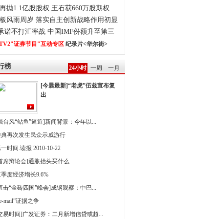
再抛1.1亿股股权 王石获660万股期权
板风雨周岁 落实自主创新战略作用初显
0承诺不打汇率战 中国IMF份额升至第三
TV2"证券节目"互动专区
纪录片<华尔街>
行榜
24小时
一周
一月
[今晨最新]“老虎”伍兹宣布复
出
强台风“鲇鱼”逼近]新闻背景：今年以...
雅典再次发生民众示威游行
一时间.读报 2010-10-22
[首席辩论会]通胀抬头买什么
季度经济增长9.6%
直击“金砖四国”峰会]成钢观察：中巴...
 e-mail”证据之争
[交易时间]广发证券：二月新增信贷或超...