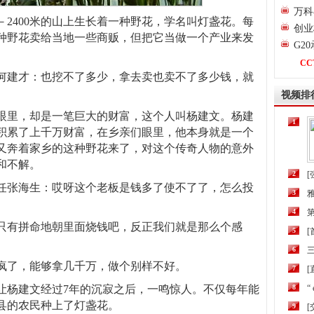
万科
米－2400米的山上生长着一种野花，学名叫灯盏花。每
创业
种野花卖给当地一些商贩，但把它当做一个产业来发
G2
CC
何建才：也挖不了多少，拿去卖也卖不了多少钱，就
视频排
眼里，却是一笔巨大的财富，这个人叫杨建文。杨建
1
积累了上千万财富，在乡亲们眼里，他本身就是一个
0万，又奔着家乡的这种野花来了，对这个传奇人物的意外
和不解。
2
[
任张海生：哎呀这个老板是钱多了使不了了，怎么投
3
4
第
只有拼命地朝里面烧钱吧，反正我们就是那么个感
5
6
三
疯了，能够拿几千万，做个别样不好。
7
[
让杨建文经过7年的沉寂之后，一鸣惊人。不仅每年能
8
“
县的农民种上了灯盏花。
9