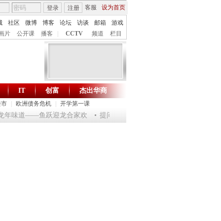
客服
设为首页
登录
注册
城
社区
微博
博客
论坛
访谈
邮箱
游戏
画片
公开课
播客
|
CCTV
频道
栏目
IT
创富
杰出华商
财智生活 一键通达
楼市
|
欧洲债务危机
|
开学第一课
乐龙年味道——鱼跃迎龙合家欢
提问2012：机遇与悬念共存
《环球驿站》2