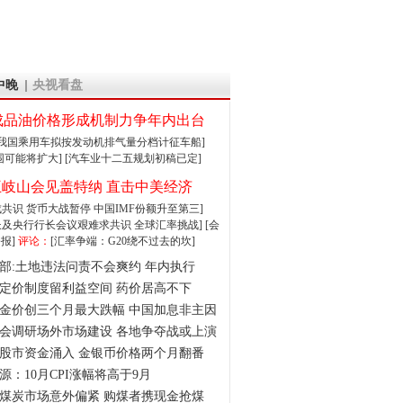
中晚
央视看盘
成品油价格形成机制力争年内出台
:我国乘用车拟按发动机排气量分档计征车船]
围可能将扩大]
[汽车业十二五规划初稿已定]
王岐山会见盖特纳 直击中美经济
达成共识 货币大战暂停
中国IMF份额升至第三]
财长及央行行长会议艰难求共识
全球汇率挑战]
[会
报]
评论：
[汇率争端：G20绕不过去的坎]
部:土地违法问责不会爽约 年内执行
定价制度留利益空间 药价居高不下
金价创三个月最大跌幅 中国加息非主因
会调研场外市场建设 各地争夺战或上演
股市资金涌入 金银币价格两个月翻番
源：10月CPI涨幅将高于9月
煤炭市场意外偏紧 购煤者携现金抢煤