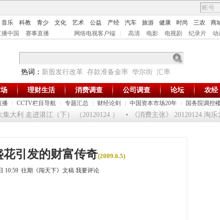
音乐
科教
青少
文化
艺术
公益
产经
汽车
旅游
健康
时尚
三农
商
直播中国
赛事直播
网络电视客户端
|
高清
电影
电视剧
纪录片
动
热词：
新股发行改革
存款准备金率
华尔街
汇率
市场
理财生活
消费调查
公司调查
论坛
农经
直播
|
CCTV栏目导航
|
专题汇总
|
财经论剑
|
中国资本市场20年
|
国务院调控
利 走进湛江（下） （20120124 ）
《消费主张》 20120124 淘
灯盏花引发的财富传奇
(2009.6.5)
4日 10:59 往期《闯天下》文稿
我要评论