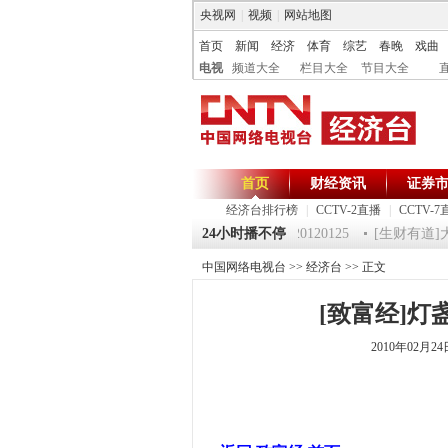
央视网
|
视频
|
网站地图
首页
新闻
经济
体育
综艺
春晚
戏曲
电视
频道大全
栏目大全
节目大全
首页
财经资讯
证券
经济台排行榜
|
CCTV-2直播
|
CCTV-7
5 祝福2012-超级魔术师 5
《第一时间》 20120125
24小时播不停
[生财有道]大集大
中国网络电视台
>>
经济台
>> 正文
[致富经]
2010年02月2