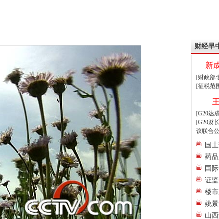
财经早
新
[财政部
[征税范
[G20
[G20
议联合公
国土
药品
国际
证监
楼市
姚景
山西