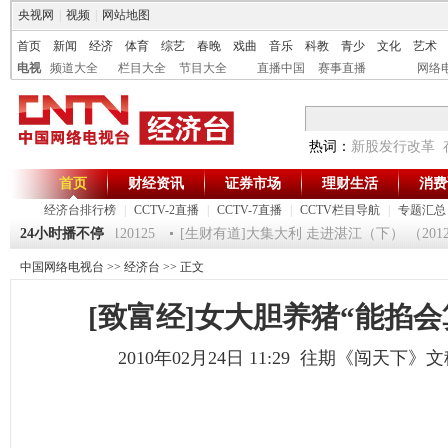
央视网
|
视频
|
网站地图
首页
新闻
经济
体育
综艺
春晚
戏曲
音乐
科教
青少
文化
艺术
电视
频道大全
栏目大全
节目大全
直播中国
赛事直播
网络
热词：
新股发行改革
首页
财经资讯
证券市场
理财生活
消费
经济台排行榜
|
CCTV-2直播
|
CCTV-7直播
|
CCTV栏目导航
|
专题汇总
《第一时间》 20120125
24小时播不停
[生财有道]大集大利 走进湛江（下） （201201
中国网络电视台
>>
经济台
>> 正文
[致富经]女大胆养猪“能掐会
2010年02月24日 11:29 往期《闯天下》