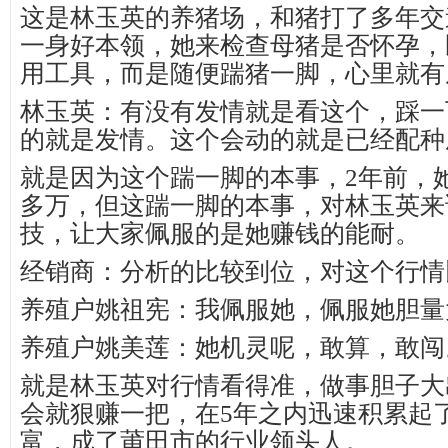
这是林玉英的养猪场，和猪打了多年交
一身好本领，她来检查母猪是否怀孕，
用工具，而是随便踹猪一脚，心里就有
林玉英：有没有发情就是看这个，踩一
的就是发情。这个会动的就是已经配种
就是因为这个踹一脚的本事，2年前，她
多万，但这踹一脚的本事，对林玉英来
技，让大家佩服的是她赚钱的能耐。
经销商：分析的比较到位，对这个行情
养殖户姚祖宪：我佩服她，佩服她胆量
养殖户姚美莲：她机灵呢，敢算，敢闯
就是林玉英对行情看得准，做事胆子大
会就狠赚一把，在5年之内迅速积累起了
富，成了莆田市的行业领头人。