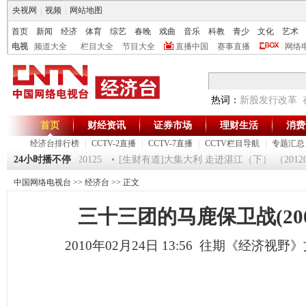
央视网
|
视频
|
网站地图
首页
新闻
经济
体育
综艺
春晚
戏曲
音乐
科教
青少
文化
艺术
电视
频道大全
栏目大全
节目大全
直播中国
赛事直播
网络
热词：
新股发行改革
首页
财经资讯
证券市场
理财生活
消费
经济台排行榜
|
CCTV-2直播
|
CCTV-7直播
|
CCTV栏目导航
|
专题汇总
一时间》 20120125
24小时播不停
[生财有道]大集大利 走进湛江（下） （20120124
中国网络电视台
>>
经济台
>> 正文
三十三团的马鹿保卫战(2006.
2010年02月24日 13:56 往期《经济视野