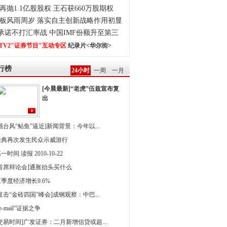
再抛1.1亿股股权 王石获660万股期权
板风雨周岁 落实自主创新战略作用初显
0承诺不打汇率战 中国IMF份额升至第三
TV2"证券节目"互动专区
纪录片<华尔街>
行榜
24小时
一周
一月
[今晨最新]“老虎”伍兹宣布复
出
强台风“鲇鱼”逼近]新闻背景：今年以...
雅典再次发生民众示威游行
一时间.读报 2010-10-22
[首席辩论会]通胀抬头买什么
季度经济增长9.6%
直击“金砖四国”峰会]成钢观察：中巴...
 e-mail”证据之争
[交易时间]广发证券：二月新增信贷或超...