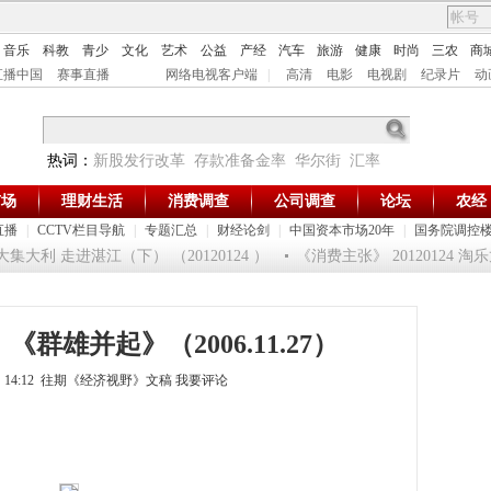
音乐
科教
青少
文化
艺术
公益
产经
汽车
旅游
健康
时尚
三农
商
直播中国
赛事直播
网络电视客户端
|
高清
电影
电视剧
纪录片
动
热词：
新股发行改革
存款准备金率
华尔街
汇率
市场
理财生活
消费调查
公司调查
论坛
农经
直播
|
CCTV栏目导航
|
专题汇总
|
财经论剑
|
中国资本市场20年
|
国务院调控
集大利 走进湛江（下） （20120124 ）
《消费主张》 20120124 
群雄并起》（2006.11.27）
4日 14:12 往期《经济视野》文稿
我要评论