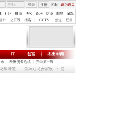
客服
设为首页
登录
注册
城
社区
微博
博客
论坛
访谈
邮箱
游戏
画片
公开课
播客
|
CCTV
频道
栏目
IT
创富
杰出华商
财智生活 一键通达
楼市
|
欧洲债务危机
|
开学第一课
淘乐龙年味道——鱼跃迎龙合家欢
提问2012：机遇与悬念共存
《环球驿站》