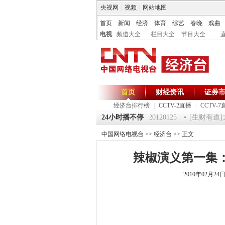
央视网
|
视频
|
网站地图
首页
新闻
经济
体育
综艺
春晚
戏曲
电视
频道大全
栏目大全
节目大全
首页
财经资讯
证券
经济台排行榜
|
CCTV-2直播
|
CCTV-7
125 祝福2012-超级魔术师 5
《第一时间》 20120125
24小时播不停
[生财有道]大
中国网络电视台
>>
经济台
>> 正文
辣椒演义第一集：《
2010年02月2