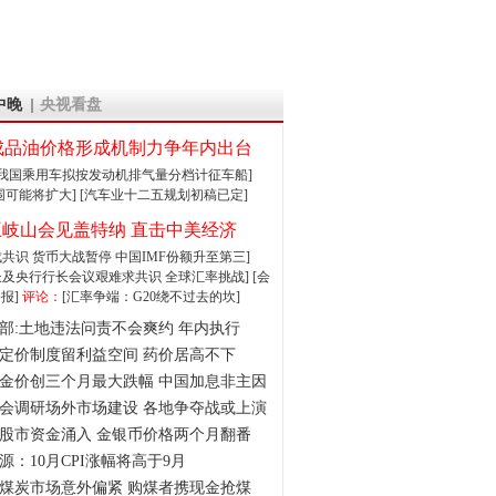
中晚
央视看盘
成品油价格形成机制力争年内出台
:我国乘用车拟按发动机排气量分档计征车船]
围可能将扩大]
[汽车业十二五规划初稿已定]
王岐山会见盖特纳 直击中美经济
达成共识 货币大战暂停
中国IMF份额升至第三]
财长及央行行长会议艰难求共识
全球汇率挑战]
[会
报]
评论：
[汇率争端：G20绕不过去的坎]
部:土地违法问责不会爽约 年内执行
定价制度留利益空间 药价居高不下
金价创三个月最大跌幅 中国加息非主因
会调研场外市场建设 各地争夺战或上演
股市资金涌入 金银币价格两个月翻番
源：10月CPI涨幅将高于9月
煤炭市场意外偏紧 购煤者携现金抢煤