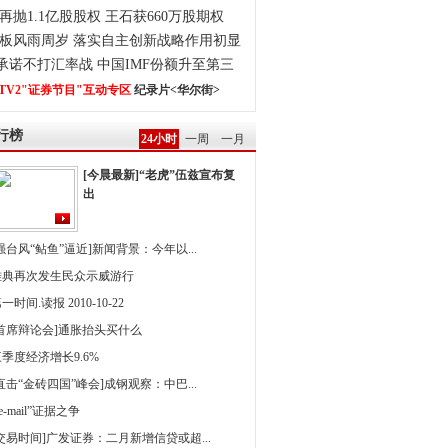
再抛1.1亿股股权 王石获660万股期权
板风雨周岁 落实自主创新战略作用初显
0承诺不打汇率战 中国IMF份额升至第三
TV2"证券节目"互动专区
纪录片<华尔街>
行榜
24小时
一周
一月
[今晨最新]“老虎”伍兹宣布复
出
强台风“鲇鱼”逼近]新闻背景：今年以...
雅典再次发生民众示威游行
一时间.读报 2010-10-22
[首席辩论会]通胀抬头买什么
季度经济增长9.6%
直击“金砖四国”峰会]成钢观察：中巴...
 e-mail”证据之争
[交易时间]广发证券：二月新增信贷或超...