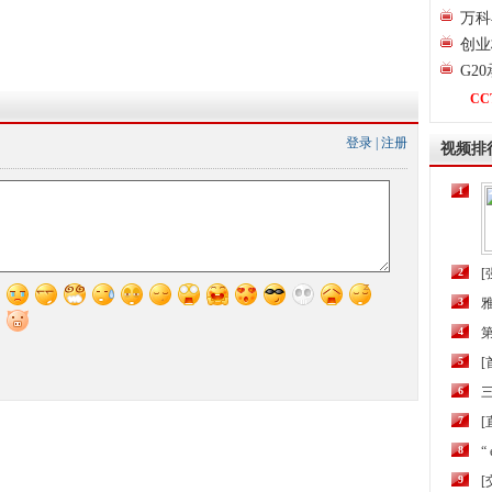
万科
创业
G2
CC
登录
|
注册
视频排
1
2
[
3
4
第
5
6
三
7
[
8
“
9