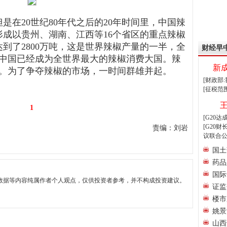
是在20世纪80年代之后的20年时间里，中国辣
成以贵州、湖南、江西等16个省区的重点辣椒
到了2800万吨，这是世界辣椒产量的一半，全
财经早
，中国已经成为全世界最大的辣椒消费大国。辣
新
元。为了争夺辣椒的市场，一时间群雄并起。
[财政部
[征税范
1
[G20
[G20
责编：刘岩
议联合公
国土
药品
国际
数据等内容纯属作者个人观点，仅供投资者参考，并不构成投资建议。
证监
楼市
姚景
山西