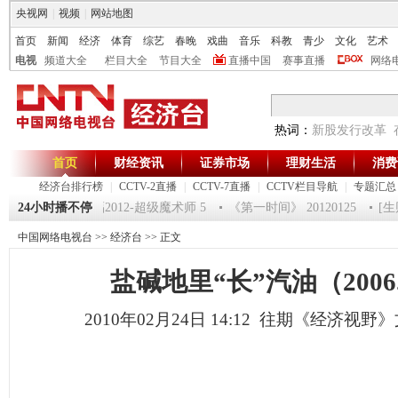
央视网
|
视频
|
网站地图
首页
新闻
经济
体育
综艺
春晚
戏曲
音乐
科教
青少
文化
艺术
电视
频道大全
栏目大全
节目大全
直播中国
赛事直播
网络
热词：
新股发行改革
首页
财经资讯
证券市场
理财生活
消费
经济台排行榜
|
CCTV-2直播
|
CCTV-7直播
|
CCTV栏目导航
|
专题汇总
120125 祝福2012-超级魔术师 5
24小时播不停
《第一时间》 20120125
[生财有
中国网络电视台
>>
经济台
>> 正文
盐碱地里“长”汽油（2006.
2010年02月24日 14:12 往期《经济视野