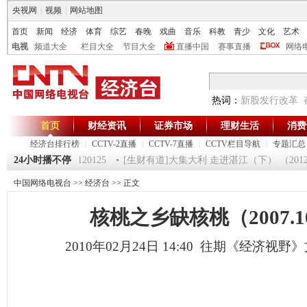
央视网
|
视频
|
网站地图
首页
新闻
经济
体育
综艺
春晚
戏曲
音乐
科教
青少
文化
艺术
电视
频道大全
栏目大全
节目大全
直播中国
赛事直播
网络
热词：
新股发行改革
首页
财经资讯
证券市场
理财生活
消费
经济台排行榜
|
CCTV-2直播
|
CCTV-7直播
|
CCTV栏目导航
|
专题汇总
一时间》 20120125
24小时播不停
[生财有道]大集大利 走进湛江（下） （20120124
中国网络电视台
>>
经济台
>> 正文
核桃之乡缺核桃（2007.10
2010年02月24日 14:40 往期《经济视野