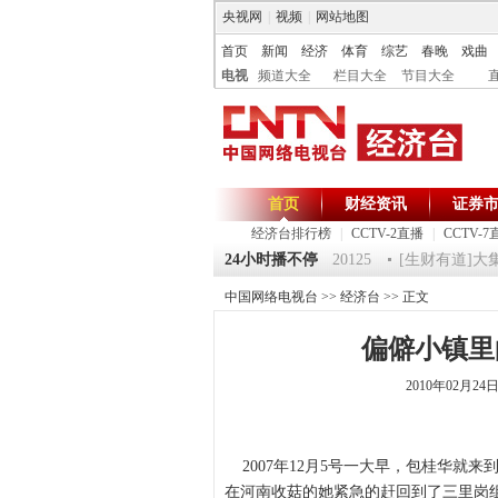
央视网
|
视频
|
网站地图
首页
新闻
经济
体育
综艺
春晚
戏曲
电视
频道大全
栏目大全
节目大全
首页
财经资讯
证券
经济台排行榜
|
CCTV-2直播
|
CCTV-7
祝福2012-超级魔术师 5
《第一时间》 20120125
24小时播不停
[生财有道]大集大利 
中国网络电视台
>>
经济台
>> 正文
偏僻小镇里的
2010年02月2
2007年12月5号一大早，包桂华就
在河南收菇的她紧急的赶回到了三里岗