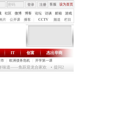
客服
设为首页
登录
注册
城
社区
微博
博客
论坛
访谈
邮箱
游戏
画片
公开课
播客
|
CCTV
频道
栏目
IT
创富
杰出华商
财智生活 一键通达
楼市
|
欧洲债务危机
|
开学第一课
年味道——鱼跃迎龙合家欢
提问2012：机遇与悬念共存
《环球驿站》201