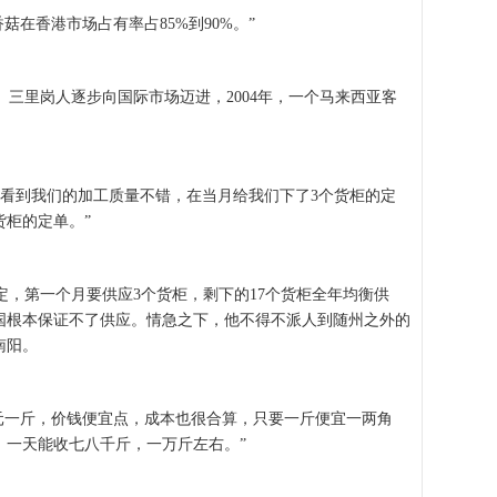
在香港市场占有率占85%到90%。”
。三里岗人逐步向国际市场迈进，2004年，一个马来西亚客
看到我们的加工质量不错，在当月给我们下了3个货柜的定
货柜的定单。”
，第一个月要供应3个货柜，剩下的17个货柜全年均衡供
国根本保证不了供应。情急之下，他不得不派人到随州之外的
南阳。
元一斤，价钱便宜点，成本也很合算，只要一斤便宜一两角
，一天能收七八千斤，一万斤左右。”