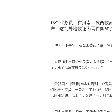
15个业务员，在河南、陕西收
户，这到外地收还为雷裕国省
2005年下半年，在全国香菇产量下降
香菇加工出口企业负责人 沈明贵：“当
斤，涨了以后非得要130元一斤。”
雷裕国：“我到河南当时看到一户香菇，1
们同样的存货，一公斤贵了4元钱，我
已经涨到18元以上了，又过了一天打电话