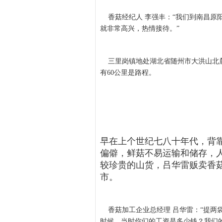
香菇经纪人 李强丰：“我们到南昌原
就非常高兴，热情接待。”
三里岗镇地处湖北省随州市大洪山北麓
有60公里是路程。
早在上个世纪七八十年代，背
偏僻，鲜菇不易运输和储存，
较珍贵的山货，吕华雷贩卖香
市。
香菇加工企业总经理 吕华雷：“提两袋
时候，当时你们的工资是多少钱？我们的