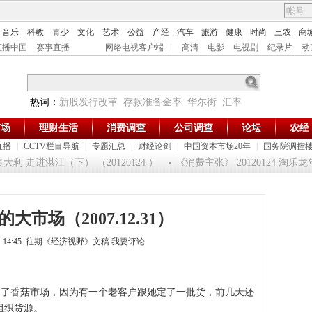
音乐
科教
青少
文化
艺术
公益
产经
汽车
旅游
健康
时尚
三农
商
直播中国
赛事直播
网络电视客户端
|
高清
电影
电视剧
纪录片
动
热词：
新股发行改革
存款准备金率
华尔街
汇率
市场
理财生活
消费调查
公司调查
论坛
农经
直播
|
CCTV栏目导航
|
专题汇总
|
财经论剑
|
中国资本市场20年
|
国务院调控
走进湛江（下） （20120124 ）
《消费主张》 20120124 淘乐龙
大市场（2007.12.31）
4日 14:45 往期《经济视野》文稿
我要评论
来到了香菇市场，因为有一个老客户跟她定了一批货，前几天还
组织货源。