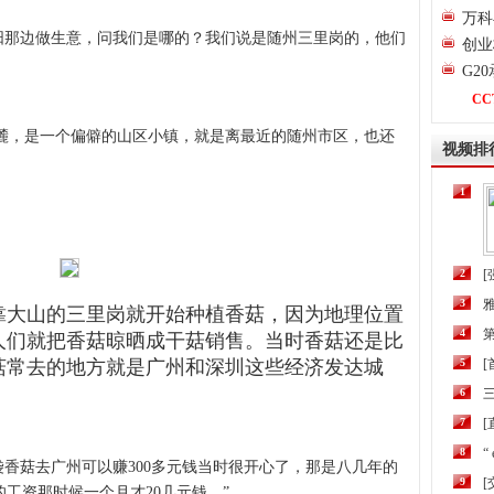
万科
阳那边做生意，问我们是哪的？我们说是随州三里岗的，他们
创业
G2
CC
，是一个偏僻的山区小镇，就是离最近的随州市区，也还
视频排
1
2
[
3
靠大山的三里岗就开始种植香菇，因为地理位置
4
第
人们就把香菇晾晒成干菇销售。当时香菇还是比
菇常去的地方就是广州和深圳这些经济发达城
5
6
三
7
[
8
“
香菇去广州可以赚300多元钱当时很开心了，那是八几年的
9
工资那时候一个月才20几元钱。”