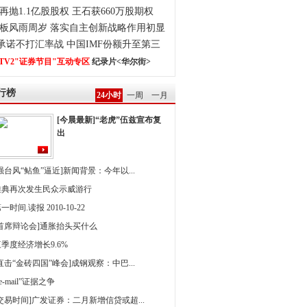
再抛1.1亿股股权 王石获660万股期权
板风雨周岁 落实自主创新战略作用初显
0承诺不打汇率战 中国IMF份额升至第三
TV2"证券节目"互动专区
纪录片<华尔街>
行榜
24小时
一周
一月
[今晨最新]“老虎”伍兹宣布复
出
强台风“鲇鱼”逼近]新闻背景：今年以...
雅典再次发生民众示威游行
一时间.读报 2010-10-22
[首席辩论会]通胀抬头买什么
季度经济增长9.6%
直击“金砖四国”峰会]成钢观察：中巴...
 e-mail”证据之争
[交易时间]广发证券：二月新增信贷或超...