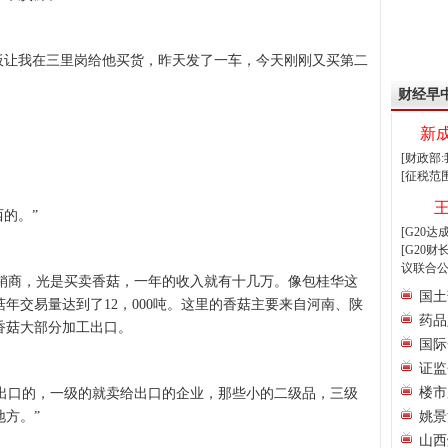
板让我在三里岗给他买货，昨天发了一车，今天刚刚又买第二
财经早
新
[财政部
[征税范
的。”
[G20
[G20
议联合公
商，光是买卖香菇，一年的收入就有十几万。像包桂华这
国土
年交易量达到了12，000吨。这里的香菇主要来自河南、陕
药品
香菇大部分加工出口。
国际
证监
楼市
有出口的，一级的就卖给出口的企业，那些小的二级品，三级
方。”
姚景
山西