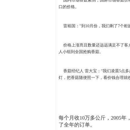
国内市场香菇紧俏，国际市场香菇价格
口的价格。
雷裕国：“到10月份，我们剩了7个柜的
价格上涨而且数量还远远满足不了客户
人小组到全国抢购香菇。
香菇经纪人 雷大宝：“我们凌晨5点
灯，把香菇随便照一下，看价钱合理就
每个月收10万多公斤，2005
了全年的订单。