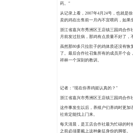
药。”
从记录上看，2007年4月24号，也
卖的鸡在出售前一月内不宜喂药，如果
浙江省嘉兴市秀洲区王店镇三园鸡合作社
月前发过肚病，那鸡有点质量不好了，
虽然那80多只拉肚子的鸡体质还没有
了。最后合作社召集所有的成员开个会，
祥林一个深刻的教训。
记者：“现在你养鸡挺认真的？”
浙江省嘉兴市秀洲区王店镇三园鸡合作社
这件事发生以后，养殖户们养鸡时更加
社肯定能找上门来。
每天清晨，是王店合作社最为忙碌的时
之前必须要戴上这种象征身份的脚签。