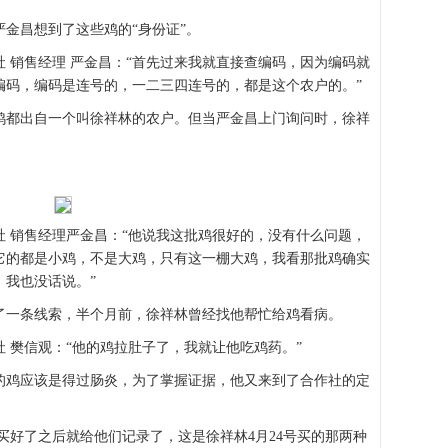
金昌想到了这些鸡的“身份证”。
 销售经理 严金昌：“首先过来我就直接查编码，因为编码就
编码，编码是连号的，一二三四连号的，都是这个农户的。”
鸡都出自一个叫徐祥林的农户。但当严金昌上门询问时，徐祥
 销售经理严金昌：“他说我这批鸡很好的，没有什么问题，
它的都是小鸡，不是大鸡，只有这一棚大鸡，我看那批鸡确实
，我也没话说。”
了一条线索，半个月前，徐祥林曾经找他帮忙给鸡看病。
 樊信观：“他的鸡拉肚子了，我就让他吃鸡药。”
的鸡应该是得过肠炎，为了掌握证据，他又来到了合作社的定
“买好了之后就给他们记录了，这是徐祥林4月24号买的那两种