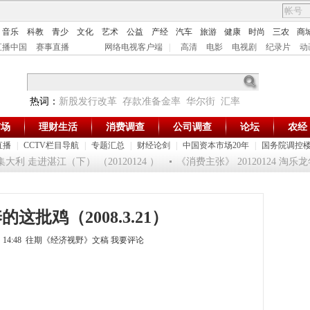
音乐
科教
青少
文化
艺术
公益
产经
汽车
旅游
健康
时尚
三农
商
直播中国
赛事直播
网络电视客户端
|
高清
电影
电视剧
纪录片
动
热词：
新股发行改革
存款准备金率
华尔街
汇率
市场
理财生活
消费调查
公司调查
论坛
农经
直播
|
CCTV栏目导航
|
专题汇总
|
财经论剑
|
中国资本市场20年
|
国务院调控
 走进湛江（下） （20120124 ）
《消费主张》 20120124 淘乐
这批鸡（2008.3.21）
4日 14:48 往期《经济视野》文稿
我要评论