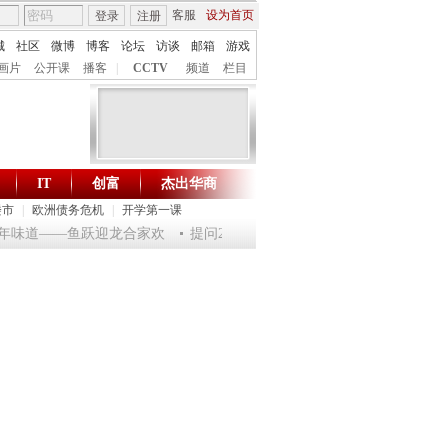
客服
设为首页
登录
注册
城
社区
微博
博客
论坛
访谈
邮箱
游戏
画片
公开课
播客
|
CCTV
频道
栏目
IT
创富
杰出华商
财智生活 一键通达
楼市
|
欧洲债务危机
|
开学第一课
龙年味道——鱼跃迎龙合家欢
提问2012：机遇与悬念共存
《环球驿站》20