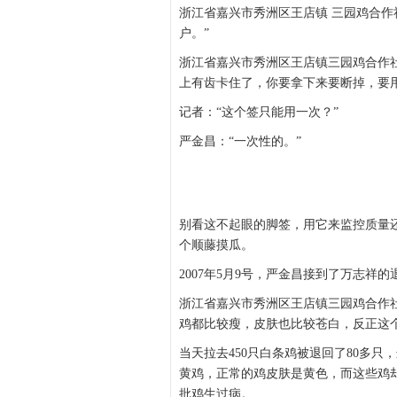
浙江省嘉兴市秀洲区王店镇 三园鸡合作
户。”
浙江省嘉兴市秀洲区王店镇三园鸡合作社
上有齿卡住了，你要拿下来要断掉，要
记者：“这个签只能用一次？”
严金昌：“一次性的。”
别看这不起眼的脚签，用它来监控质量
个顺藤摸瓜。
2007年5月9号，严金昌接到了万志祥
浙江省嘉兴市秀洲区王店镇三园鸡合作社
鸡都比较瘦，皮肤也比较苍白，反正这
当天拉去450只白条鸡被退回了80多
黄鸡，正常的鸡皮肤是黄色，而这些鸡
批鸡生过病。