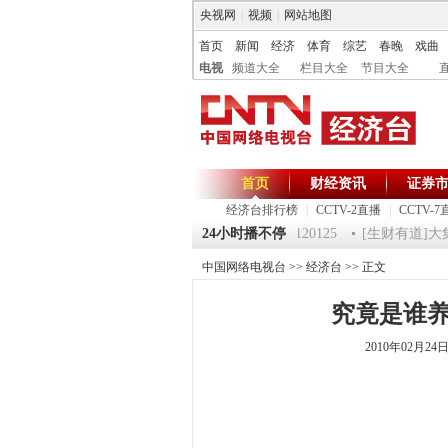
央视网
|
视频
|
网站地图
首页
新闻
经济
体育
综艺
春晚
戏曲
电视
频道大全
栏目大全
节目大全
首页
财经资讯
证券
经济台排行榜
|
CCTV-2直播
|
CCTV-7
 祝福2012-超级魔术师 5
《第一时间》 20120125
24小时播不停
[生财有道]大集大利
中国网络电视台
>>
经济台
>> 正文
究竟是谁养的
2010年02月2