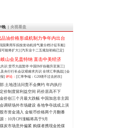
中晚
央视看盘
成品油价格形成机制力争年内出台
:我国乘用车拟按发动机排气量分档计征车船]
围可能将扩大]
[汽车业十二五规划初稿已定]
王岐山会见盖特纳 直击中美经济
达成共识 货币大战暂停
中国IMF份额升至第三]
财长及央行行长会议艰难求共识
全球汇率挑战]
[会
报]
评论：
[汇率争端：G20绕不过去的坎]
部:土地违法问责不会爽约 年内执行
定价制度留利益空间 药价居高不下
金价创三个月最大跌幅 中国加息非主因
会调研场外市场建设 各地争夺战或上演
股市资金涌入 金银币价格两个月翻番
源：10月CPI涨幅将高于9月
煤炭市场意外偏紧 购煤者携现金抢煤