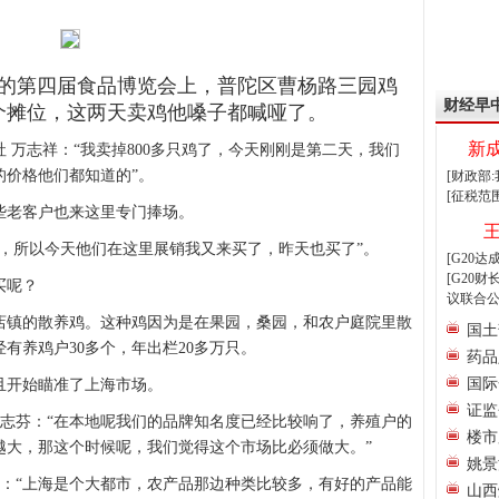
举办的第四届食品博览会上，普陀区曹杨路三园鸡
财经早
个摊位，这两天卖鸡他嗓子都喊哑了。
新
 万志祥：“我卖掉800多只鸡了，今天刚刚是第二天，我们
的价格他们都知道的”。
[财政部
[征税范
些老客户也来这里专门捧场。
，所以今天他们在这里展销我又来买了，昨天也买了”。
[G20
[G20
买呢？
议联合公
店镇的散养鸡。这种鸡因为是在果园，桑园，和农户庭院里散
国土
经有养鸡户30多个，年出栏20多万只。
药品
国际
且开始瞄准了上海市场。
证监
陆志芬：“在本地呢我们的品牌知名度已经比较响了，养殖户的
楼市
越大，那这个时候呢，我们觉得这个市场比必须做大。”
姚景
黎：“上海是个大都市，农产品那边种类比较多，有好的产品能
山西