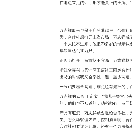
在那边立足的话，那才能真正的王牌。”
万志祥原来也是王店的养鸡户，合作社
悉，合作社想打开上海市场，万志祥成了
一个人忙不过来，他把70多岁的母亲
年销量达到10万只。
正因为打开上海市场不容易，万志祥格
浙江省嘉兴市秀洲区王店镇三园鸡合作社
出货的时候我又全部挑一遍，至少两遍。
一只鸡要检查两遍，难免也有漏掉的，
万志祥的母亲 丁定宝：“我儿子经常出
的，他们也不知道的，鸡稍微有一点问
产品有瑕疵，万志祥就要退给合作社，
失。怎么样管理农户，控制质量呢，合
合作社都要详细记录。还有一个办法就