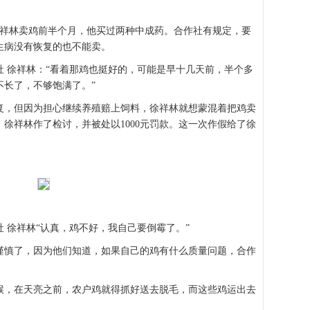
就是徐祥林卖鸡前半个月，他买过两种中成药。合作社有规定，要
生病没有恢复的也不能卖。
 徐祥林：“看着那鸡也挺好的，可能是早十几天前，半个多
不长了，不够饱满了。”
恢复，但因为担心继续养殖赔上饲料，徐祥林就想蒙混着把鸡卖
徐祥林作了检讨，并被处以1000元罚款。这一次作假给了徐
 徐祥林“认真，鸡不好，我自己要倒霉了。”
谨慎了，因为他们知道，如果自己的鸡有什么质量问题，合作
候，在天亮之前，农户鸡就得抓好送去脱毛，而这些鸡运出去