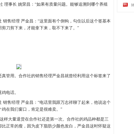
社 理事长 姚荣昌：“如果有质量问题。能够追溯到哪个养殖
10
 销售经理 严金昌：“这里面有个倒钩，勾住以后这个签基本
用剪刀剪下来，才能拿下来，取不下来了。”
还真管用。合作社的销售经理严金昌就曾经利用这个标签来了
的退鸡电话。
 销售经理 严金昌：“电话里我跟万志祥聊了起来，他说这个
个鸡在我们窗口，肯定是很难卖。”
只，这样大量退货在合作社还是第一次。合作社的鸡品种都是三
却比正常的瘦，因为皮下脂肪少颜色发白，严金昌这时怀疑这