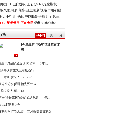
再抛1.1亿股股权 王石获660万股期权
板风雨周岁 落实自主创新战略作用初显
0承诺不打汇率战 中国IMF份额升至第三
TV2"证券节目"互动专区
纪录片<华尔街>
行榜
24小时
一周
一月
[今晨最新]“老虎”伍兹宣布复
出
强台风“鲇鱼”逼近]新闻背景：今年以...
雅典再次发生民众示威游行
一时间.读报 2010-10-22
[首席辩论会]通胀抬头买什么
季度经济增长9.6%
直击“金砖四国”峰会]成钢观察：中巴...
 e-mail”证据之争
[交易时间]广发证券：二月新增信贷或超...