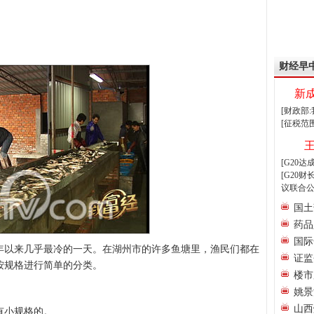
财经早
新
[财政部
[征税范
[G20
[G20
议联合公
国土
药品
国际
这一年以来几乎最冷的一天。在湖州市的许多鱼塘里，渔民们都在
证监
按规格进行简单的分类。
楼市
姚景
山西
有小规格的。