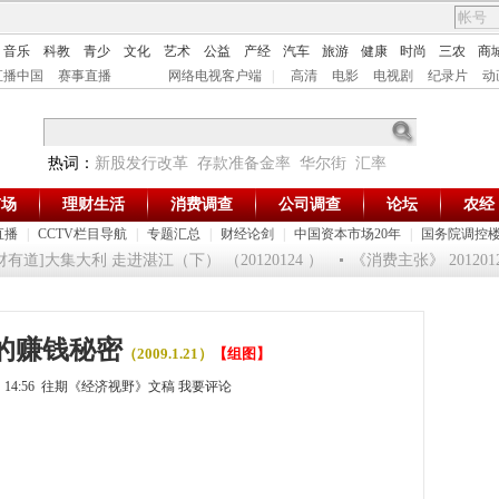
音乐
科教
青少
文化
艺术
公益
产经
汽车
旅游
健康
时尚
三农
商
直播中国
赛事直播
网络电视客户端
|
高清
电影
电视剧
纪录片
动
热词：
新股发行改革
存款准备金率
华尔街
汇率
市场
理财生活
消费调查
公司调查
论坛
农经
直播
|
CCTV栏目导航
|
专题汇总
|
财经论剑
|
中国资本市场20年
|
国务院调控
有道]大集大利 走进湛江（下） （20120124 ）
《消费主张》 20120
的赚钱秘密
（2009.1.21）
【组图】
4日 14:56 往期《经济视野》文稿
我要评论