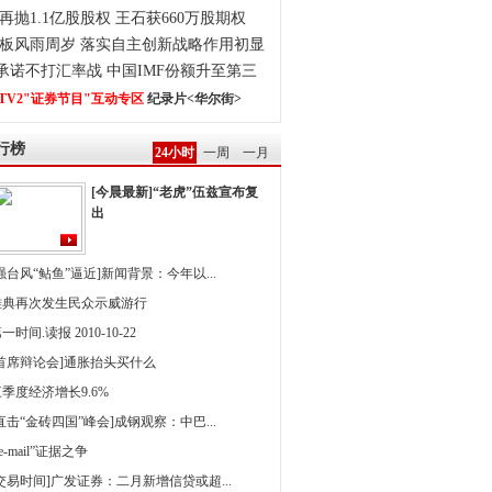
再抛1.1亿股股权 王石获660万股期权
板风雨周岁 落实自主创新战略作用初显
0承诺不打汇率战 中国IMF份额升至第三
TV2"证券节目"互动专区
纪录片<华尔街>
行榜
24小时
一周
一月
[今晨最新]“老虎”伍兹宣布复
出
强台风“鲇鱼”逼近]新闻背景：今年以...
雅典再次发生民众示威游行
一时间.读报 2010-10-22
[首席辩论会]通胀抬头买什么
季度经济增长9.6%
直击“金砖四国”峰会]成钢观察：中巴...
 e-mail”证据之争
[交易时间]广发证券：二月新增信贷或超...