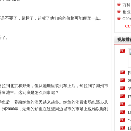
万科
创业
的不是不要了，超标了，超标了他们给的价格可能便宜一点。
G2
CC
斤了。
视频排
1
2
[
3
要拉到北京和郑州，但从池塘里装到车上后，却拉到了湖州市
4
第
养鱼池里。这到底是怎么回事呢？
5
州鲈鱼后，养殖鲈鱼的渔民越来越多。鲈鱼的消费市场也逐步从
6
三
到2006年，湖州的鲈鱼在这些周边城市的市场上也难以顺利
7
[
8
“
9