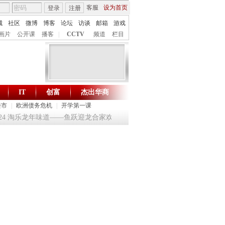
客服
设为首页
登录
注册
城
社区
微博
博客
论坛
访谈
邮箱
游戏
画片
公开课
播客
|
CCTV
频道
栏目
IT
创富
杰出华商
财智生活 一键通达
楼市
|
欧洲债务危机
|
开学第一课
124 淘乐龙年味道——鱼跃迎龙合家欢
提问2012：机遇与悬念共存
《环