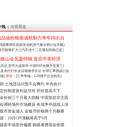
中晚
央视看盘
成品油价格形成机制力争年内出台
:我国乘用车拟按发动机排气量分档计征车船]
围可能将扩大]
[汽车业十二五规划初稿已定]
王岐山会见盖特纳 直击中美经济
达成共识 货币大战暂停
中国IMF份额升至第三]
财长及央行行长会议艰难求共识
全球汇率挑战]
[会
报]
评论：
[汇率争端：G20绕不过去的坎]
部:土地违法问责不会爽约 年内执行
定价制度留利益空间 药价居高不下
金价创三个月最大跌幅 中国加息非主因
会调研场外市场建设 各地争夺战或上演
股市资金涌入 金银币价格两个月翻番
源：10月CPI涨幅将高于9月
煤炭市场意外偏紧 购煤者携现金抢煤