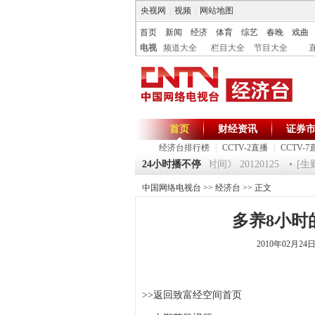
央视网
|
视频
|
网站地图
首页
新闻
经济
体育
综艺
春晚
戏曲
电视
频道大全
栏目大全
节目大全
首页
财经资讯
证券
经济台排行榜
|
CCTV-2直播
|
CCTV-7
0120125 祝福2012-超级魔术师 5
24小时播不停
《第一时间》 20120125
[生财
中国网络电视台
>>
经济台
>> 正文
多养8小时
2010年02月2
>>返回致富经空间首页