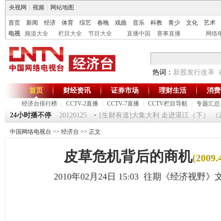
央视网
|
视频
|
网站地图
首页
新闻
经济
体育
综艺
春晚
戏曲
音乐
科教
青少
文化
艺术
电视
频道大全
栏目大全
节目大全
直播中国
赛事直播
网络
热词：
新股发行改革
首页
财经资讯
证券市场
理财生活
消费
经济台排行榜
|
CCTV-2直播
|
CCTV-7直播
|
CCTV栏目导航
|
专题汇总
24小时播不停
《第一时间》 20120125
[生财有道]大集大利 走进湛江（下） （2012
中国网络电视台
>>
经济台
>> 正文
皮草危机背后的商机
(2009.
2010年02月24日 15:03 往期《经济视野