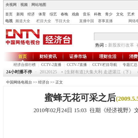
央视网
|
视频
|
网站地图
首页
新闻
经济
体育
综艺
春晚
戏曲
音乐
科教
青少
文化
艺术
电视
频道大全
栏目大全
节目大全
直播中国
赛事直播
网络
热词：
新股发行改革
首页
财经资讯
证券市场
理财生活
消费
经济台排行榜
|
CCTV-2直播
|
CCTV-7直播
|
CCTV栏目导航
|
专题汇总
24小时播不停
《第一时间》 20120125
[生财有道]大集大利 走进湛江（下） （2012
中国网络电视台
>>
经济台
>> 正文
蜜蜂无花可采之后
(2009.5.
2010年02月24日 15:03 往期《经济视野