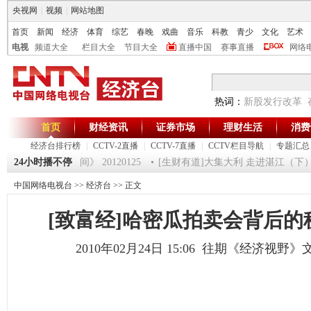
央视网
|
视频
|
网站地图
首页
新闻
经济
体育
综艺
春晚
戏曲
音乐
科教
青少
文化
艺术
电视
频道大全
栏目大全
节目大全
直播中国
赛事直播
网络
热词：
新股发行改革
首页
财经资讯
证券市场
理财生活
消费
经济台排行榜
|
CCTV-2直播
|
CCTV-7直播
|
CCTV栏目导航
|
专题汇总
 5
24小时播不停
《第一时间》 20120125
[生财有道]大集大利 走进湛江（下） （20
中国网络电视台
>>
经济台
>> 正文
[致富经]哈密瓜拍卖会背后的
2010年02月24日 15:06 往期《经济视野