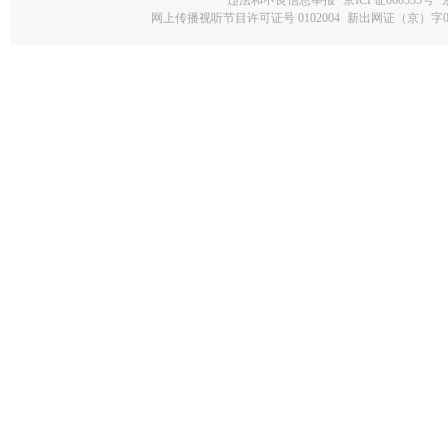
违法和不良信息举报
京ICP证060535号
网上传播视听节目许可证号 0102004
新出网证（京）字0