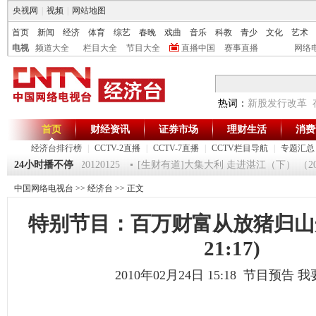
央视网
|
视频
|
网站地图
首页
新闻
经济
体育
综艺
春晚
戏曲
音乐
科教
青少
文化
艺术
电视
频道大全
栏目大全
节目大全
直播中国
赛事直播
网络
热词：
新股发行改革
首页
财经资讯
证券市场
理财生活
消费
经济台排行榜
|
CCTV-2直播
|
CCTV-7直播
|
CCTV栏目导航
|
专题汇总
《第一时间》 20120125
24小时播不停
[生财有道]大集大利 走进湛江（下） （20120
中国网络电视台
>>
经济台
>> 正文
特别节目：百万财富从放猪归山开
21:17)
2010年02月24日 15:18 节目预告
我