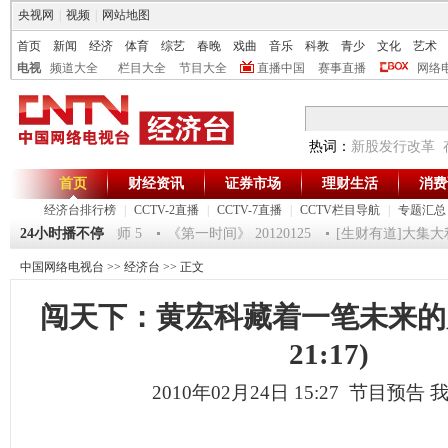
央视网
|
视频
|
网站地图
首页
新闻
经济
体育
综艺
春晚
戏曲
音乐
科教
青少
文化
艺术
电视
频道大全
栏目大全
节目大全
直播中国
赛事直播
网络
热词：
新股发行改革
首页
财经资讯
证券市场
理财生活
消费
经济台排行榜
|
CCTV-2直播
|
CCTV-7直播
|
CCTV栏目导航
|
专题汇总
祝福2012-超级魔术师 5
24小时播不停
《第一时间》 20120125
[生财有道]大集大利 
中国网络电视台
>>
经济台
>> 正文
闯天下：黄宏科藏着一笔未来的财
21:17)
2010年02月24日 15:27 节目预告