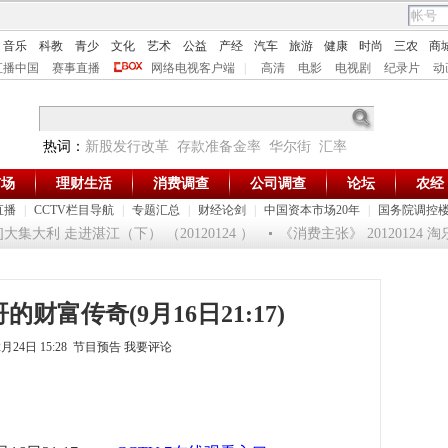
音乐
科教
青少
文化
艺术
公益
产经
汽车
旅游
健康
时尚
三农
商
直播中国
赛事直播
网络电视客户端
|
高清
电影
电视剧
纪录片
动
热词：
新股发行改革
存款准备金率
华尔街
汇率
市场
理财生活
消费调查
公司调查
论坛
农经
直播
|
CCTV栏目导航
|
专题汇总
|
财经论剑
|
中国资本市场20年
|
国务院调控
集大利 走进湛江（下） （20120124 ）
《消费主张》 20120124
财富传奇(9月16日21:17)
2月24日 15:28 节目预告
我要评论