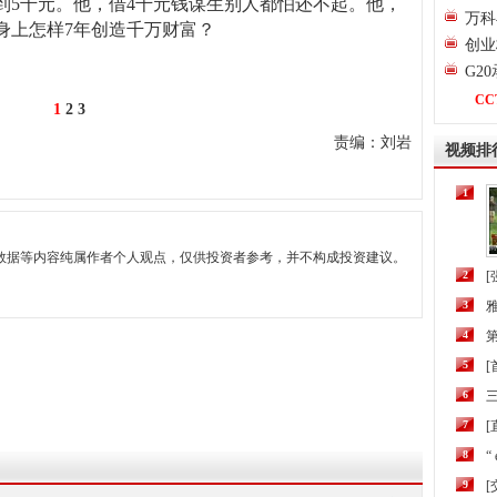
到5千元。他，借4千元钱谋生别人都怕还不起。他，
万科
身上怎样7年创造千万财富？
创业
G2
CC
1
2
3
责编：刘岩
视频排
1
数据等内容纯属作者个人观点，仅供投资者参考，并不构成投资建议。
2
[
3
4
第
5
6
三
7
[
8
“
9