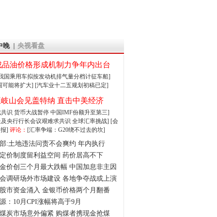
中晚
央视看盘
成品油价格形成机制力争年内出台
:我国乘用车拟按发动机排气量分档计征车船]
围可能将扩大]
[汽车业十二五规划初稿已定]
王岐山会见盖特纳 直击中美经济
达成共识 货币大战暂停
中国IMF份额升至第三]
财长及央行行长会议艰难求共识
全球汇率挑战]
[会
报]
评论：
[汇率争端：G20绕不过去的坎]
部:土地违法问责不会爽约 年内执行
定价制度留利益空间 药价居高不下
金价创三个月最大跌幅 中国加息非主因
会调研场外市场建设 各地争夺战或上演
股市资金涌入 金银币价格两个月翻番
源：10月CPI涨幅将高于9月
煤炭市场意外偏紧 购煤者携现金抢煤