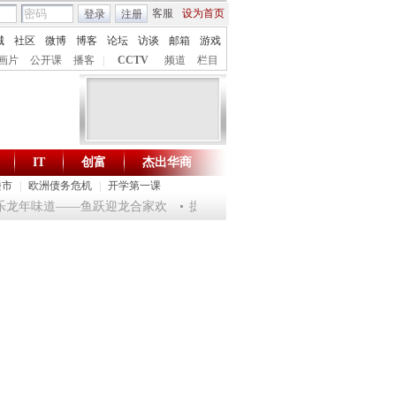
客服
设为首页
登录
注册
城
社区
微博
博客
论坛
访谈
邮箱
游戏
画片
公开课
播客
|
CCTV
频道
栏目
IT
创富
杰出华商
财智生活 一键通达
楼市
|
欧洲债务危机
|
开学第一课
 淘乐龙年味道——鱼跃迎龙合家欢
提问2012：机遇与悬念共存
《环球驿站