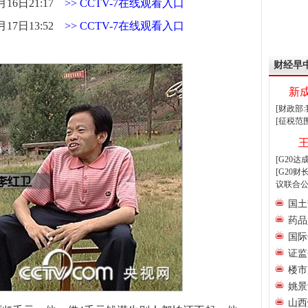
月16日21:17
>>
CCTV-7在线观看入口
月17日13:52
>>
CCTV-7在线观看入口
财经早
新
[财政部
[征税范
[G20
[G20
议联合公
国土
药品
国际
证监
楼市
姚景
山西