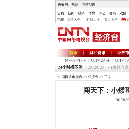
央视网
|
视频
|
网站地图
首页
新闻
经济
体育
综艺
春晚
戏曲
电视
频道大全
栏目大全
节目大全
首页
财经资讯
证券
经济台排行榜
|
CCTV-2直播
|
CCTV-7
0125 祝福2012-超级魔术师 5
24小时播不停
《第一时间》 20120125
[生财有道]大
中国网络电视台
>>
经济台
>> 正文
闯天下：小矮哥的
2010年0