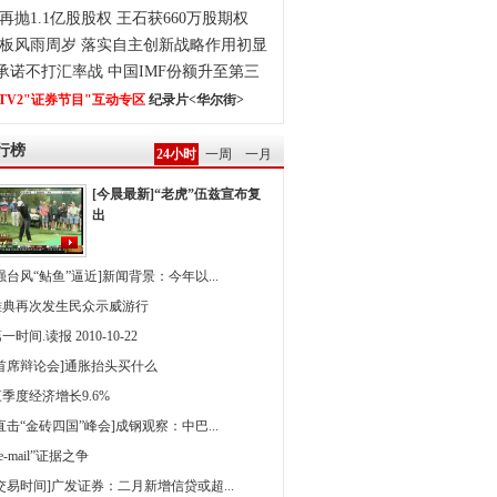
再抛1.1亿股股权 王石获660万股期权
板风雨周岁 落实自主创新战略作用初显
0承诺不打汇率战 中国IMF份额升至第三
TV2"证券节目"互动专区
纪录片<华尔街>
行榜
24小时
一周
一月
[今晨最新]“老虎”伍兹宣布复
出
强台风“鲇鱼”逼近]新闻背景：今年以...
雅典再次发生民众示威游行
一时间.读报 2010-10-22
[首席辩论会]通胀抬头买什么
季度经济增长9.6%
直击“金砖四国”峰会]成钢观察：中巴...
 e-mail”证据之争
[交易时间]广发证券：二月新增信贷或超...