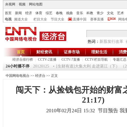
央视网
|
视频
|
网站地图
首页
新闻
经济
体育
综艺
春晚
戏曲
音乐
科教
青少
文化
艺术
电视
频道大全
栏目大全
节目大全
直播中国
赛事直播
网络
热词：
新股发行改革
首页
财经资讯
证券市场
理财生活
消费
经济台排行榜
|
CCTV-2直播
|
CCTV-7直播
|
CCTV栏目导航
|
专题汇总
《第一时间》 20120125
24小时播不停
[生财有道]大集大利 走进湛江（下） （2012
中国网络电视台
>>
经济台
>> 正文
闯天下：从捡钱包开始的财富之路
21:17)
2010年02月24日 15:32 节目预告
我