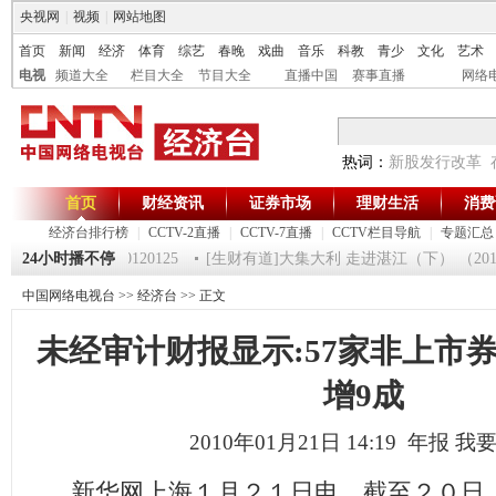
央视网
|
视频
|
网站地图
首页
新闻
经济
体育
综艺
春晚
戏曲
音乐
科教
青少
文化
艺术
电视
频道大全
栏目大全
节目大全
直播中国
赛事直播
网络
热词：
新股发行改革
首页
财经资讯
证券市场
理财生活
消费
经济台排行榜
|
CCTV-2直播
|
CCTV-7直播
|
CCTV栏目导航
|
专题汇总
《第一时间》 20120125
24小时播不停
[生财有道]大集大利 走进湛江（下） （20120
中国网络电视台
>>
经济台
>> 正文
未经审计财报显示:57家非上市
增9成
2010年01月21日 14:19 年报
我
新华网上海１月２１日电 截至２０日，