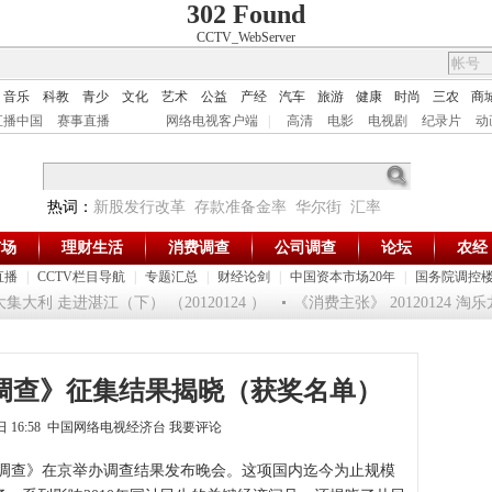
302 Found
CCTV_WebServer
音乐
科教
青少
文化
艺术
公益
产经
汽车
旅游
健康
时尚
三农
商
直播中国
赛事直播
网络电视客户端
|
高清
电影
电视剧
纪录片
动
热词：
新股发行改革
存款准备金率
华尔街
汇率
市场
理财生活
消费调查
公司调查
论坛
农经
直播
|
CCTV栏目导航
|
专题汇总
|
财经论剑
|
中国资本市场20年
|
国务院调控
大利 走进湛江（下） （20120124 ）
《消费主张》 20120124 
大调查》征集结果揭晓（获奖名单）
7日 16:58 中国网络电视经济台
我要评论
活大调查》在京举办调查结果发布晚会。这项国内迄今为止规模