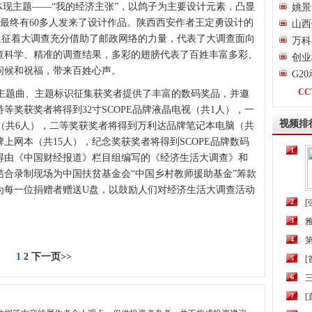
体现主题——“我的经济主张”，以鸽子为主要设计元素，凸显
姚景
点。最终有60多人发来了设计作品。陕西西安作者王定勇设计的
山西
”象征着大调查充分借助了邮政网络的力量，代表了大调查面向
万科
查科学、精准的调查结果，多彩的翅膀代表了百姓丰富多彩、
创业
问候和祝福，带来百姓心声。
G2
CC
题曲、主题标识征集获奖者提供了丰富的数码奖品，并邀
等奖获奖者将得到32寸SCOPE品牌液晶电视（共1人），一
视频排
视（共6人），二等奖获奖者将得到万利达品牌笔记本电脑（共
上网本（共15人），纪念奖获奖者将得到SCOPE品牌数码
1
获得由《中国财经报道》栏目组编写的《经济生活大调查》和
合录制现场为中国扶贫基金会“中国乡村教师援助基金”筹款
为每一位捐赠者赠送U盘，以鼓励人们对经济生活大调查活动
2
[
3
4
第
1
2
下一页>>
5
6
三
7
[