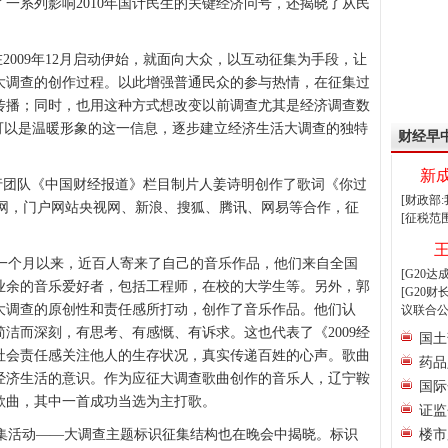
一系列影响2010年国计民生的关键经济问号，还揭晓了从民
2009年12月启动伊始，就面向大众，以互动征集为手段，让
大调查的创作过程。以此增强普通民众的参与热情，在征集过
传播；同时，也用这种方式想改变以前调查尤其是经济调查数
可以是温暖形象的这一信息，逐步建立经济生活大调查的独特
财经早
新
行团队《中国财经报道》栏目制片人姜诗明创作了歌词《你过
[财政部
乐网，门户网站央视网、新浪、搜狐、腾讯、网易等合作，征
[征税范
。
个月以来，近百人寄来了自己的音乐作品，他们来自全国
[G20
业余的音乐爱好者，包括工程师，在校的大学生等。另外，郭
[G20
大调查的原创性和责任感所打动，创作了音乐作品。他们认
议联合公
洁而深刻，有思考、有感慨、有诉求。这也代表了《2009经
国土
社会责任感关注他人的生存状况，真实传递百姓的心声。歌曲
药品
经济生活的意识。作为应征大调查歌曲创作的音乐人，辽宁鞍
国际
歌曲，其中一首成功当选为主打歌。
证监
活动——大调查主题标识征集结构也在晚会中揭晓。标识
楼市