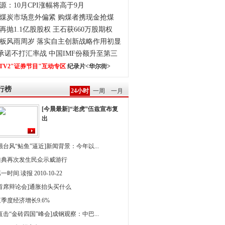
源：10月CPI涨幅将高于9月
煤炭市场意外偏紧 购煤者携现金抢煤
再抛1.1亿股股权 王石获660万股期权
板风雨周岁 落实自主创新战略作用初显
0承诺不打汇率战 中国IMF份额升至第三
TV2"证券节目"互动专区
纪录片<华尔街>
行榜
24小时
一周
一月
[今晨最新]“老虎”伍兹宣布复
出
强台风“鲇鱼”逼近]新闻背景：今年以...
雅典再次发生民众示威游行
一时间.读报 2010-10-22
[首席辩论会]通胀抬头买什么
季度经济增长9.6%
直击“金砖四国”峰会]成钢观察：中巴...