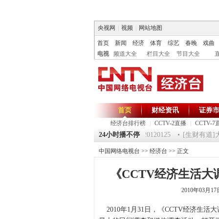
央视网
|
视频
|
网站地图
首页
新闻
经济
体育
综艺
春晚
戏曲
电视
频道大全
栏目大全
节目大全
首页
财经资讯
证券
经济台排行榜
|
CCTV-2直播
|
CCTV-7
25 祝福2012-超级魔术师 5
《第一时间》 20120125
24小时播不停
[生财有道]大集
中国网络电视台
>>
经济台
>> 正文
《CCTV经济生活
2010年03月1
2010年1月31日，《CCTV经济生