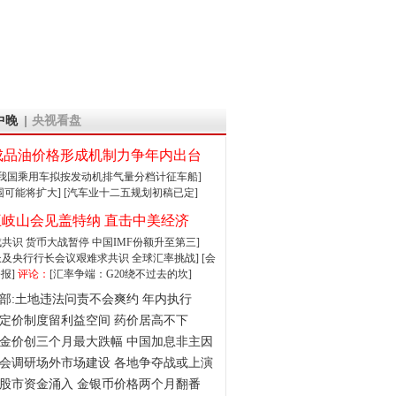
中晚
央视看盘
成品油价格形成机制力争年内出台
:我国乘用车拟按发动机排气量分档计征车船]
围可能将扩大]
[汽车业十二五规划初稿已定]
王岐山会见盖特纳 直击中美经济
达成共识 货币大战暂停
中国IMF份额升至第三]
财长及央行行长会议艰难求共识
全球汇率挑战]
[会
报]
评论：
[汇率争端：G20绕不过去的坎]
部:土地违法问责不会爽约 年内执行
定价制度留利益空间 药价居高不下
金价创三个月最大跌幅 中国加息非主因
会调研场外市场建设 各地争夺战或上演
股市资金涌入 金银币价格两个月翻番