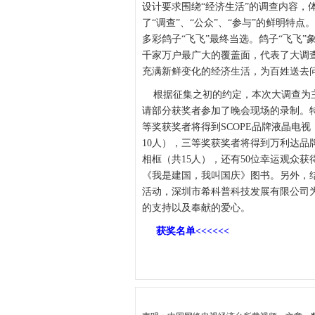
设计要求围绕“经济生活”的调查内容，
了“调查”、“公众”、“参与”的鲜明特
多彩鸽子“飞飞”最终当选。鸽子“飞飞
千家万户最广大的覆盖面，代表了大调
充满新鲜变化的经济生活，为百姓送去
根据征集之初的约定，本次大调查为主
请部分获奖者参加了晚会现场的录制。特
等奖获奖者将得到SCOPE品牌液晶电
10人），三等奖获奖者将得到万利达品牌
相框（共15人），还有50位幸运观众
《我是建国，我叫国庆》图书。另外，结
活动，深圳市希科普科技发展有限公司
的支持以及奉献的爱心。
获奖名单<<<<<<