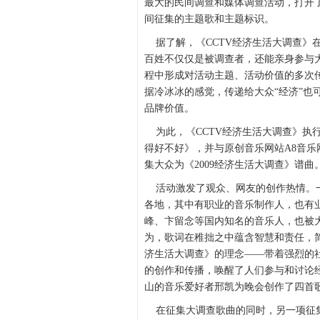
最大的民间调查和媒体调查活动，打开了
间征集的主题歌和主题标识。
据了解，《CCTV经济生活大调查》在
百姓不仅仅是被调查者，还能亲身参与
程中形成对活动主题、活动价值的多次
据冷冰冰的感觉，传递给大众“经济”也
品牌价值。
为此，《CCTV经济生活大调查》执
得好不好》，并与原创音乐网站A8音
集大众为《2009经济生活大调查》谱曲
活动激发了观众、网友的创作热情。一
各地，其中有职业的音乐制作人，也有
峰、卞留念等国内知名的音乐人，也被
为，歌词在稚拙之中蕴含智慧和责任，简
济生活大调查》的理念——带着强烈的
的创作和传播，唤醒了人们参与和讨论
山的音乐爱好者邢凯为晚会创作了四首
在征集大调查歌曲的同时，另一项征集