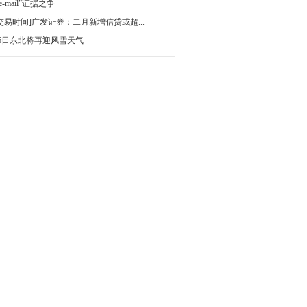
 e-mail”证据之争
[交易时间]广发证券：二月新增信贷或超...
16日东北将再迎风雪天气