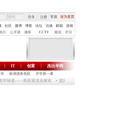
客服
设为首页
登录
注册
城
社区
微博
博客
论坛
访谈
邮箱
游戏
画片
公开课
播客
|
CCTV
频道
栏目
IT
创富
杰出华商
财智生活 一键通达
楼市
|
欧洲债务危机
|
开学第一课
淘乐龙年味道——鱼跃迎龙合家欢
提问2012：机遇与悬念共存
《环球驿站》