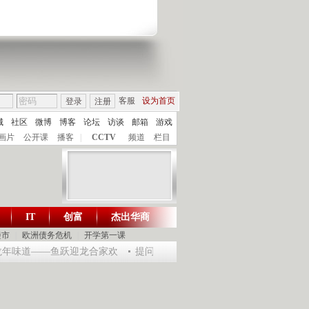
客服
设为首页
登录
注册
城
社区
微博
博客
论坛
访谈
邮箱
游戏
画片
公开课
播客
|
CCTV
频道
栏目
IT
创富
杰出华商
财智生活 一键通达
楼市
|
欧洲债务危机
|
开学第一课
龙年味道——鱼跃迎龙合家欢
提问2012：机遇与悬念共存
《环球驿站》20