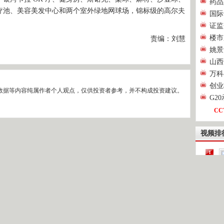
药品
疗池、美容美发中心和两个室外绿地网球场，锦标级的高尔夫
国际
证监
楼市
责编：刘慧
姚景
山西
万科
创业
数据等内容纯属作者个人观点，仅供投资者参考，并不构成投资建议。
G2
CC
视频排
1
2
[
登录
|
注册
3
4
第