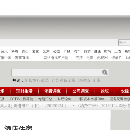
音乐
科教
青少
文化
艺术
公益
产经
汽车
旅游
健康
时尚
三农
商
直播中国
赛事直播
网络电视客户端
|
高清
电影
电视剧
纪录片
动
热词：
新股发行改革
存款准备金率
华尔街
汇率
市场
理财生活
消费调查
公司调查
论坛
农经
直播
|
CCTV栏目导航
|
专题汇总
|
财经论剑
|
中国资本市场20年
|
国务院调控
利 走进湛江（下） （20120124 ）
《消费主张》 20120124 淘乐
酒店住宿