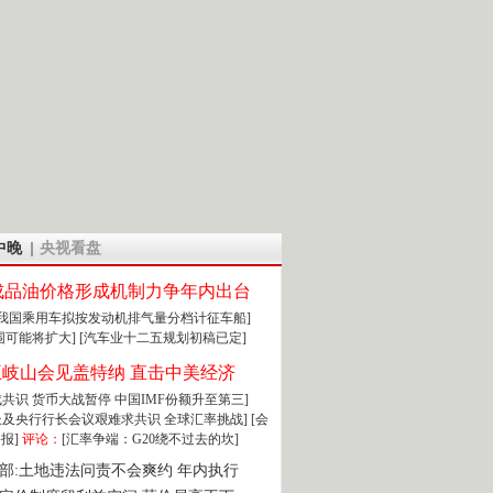
中晚
央视看盘
成品油价格形成机制力争年内出台
:我国乘用车拟按发动机排气量分档计征车船]
围可能将扩大]
[汽车业十二五规划初稿已定]
王岐山会见盖特纳 直击中美经济
达成共识 货币大战暂停
中国IMF份额升至第三]
财长及央行行长会议艰难求共识
全球汇率挑战]
[会
报]
评论：
[汇率争端：G20绕不过去的坎]
部:土地违法问责不会爽约 年内执行