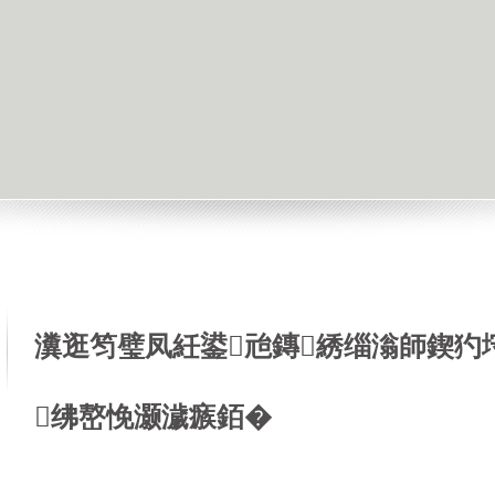
瀵逛笉璧凤紝鍙兘鏄綉缁滃師鍥犳
绋嶅悗灏濊瘯銆�