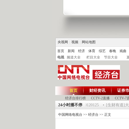
央视网
|
视频
|
网站地图
首页
新闻
经济
体育
综艺
春晚
戏曲
电视
频道大全
栏目大全
节目大全
首页
财经资讯
证券
经济台排行榜
|
CCTV-2直播
|
CCTV-7
5 祝福2012-超级魔术师 5
《第一时间》 20120125
24小时播不停
[生财有道]大集大
中国网络电视台
>>
经济台
>> 正文