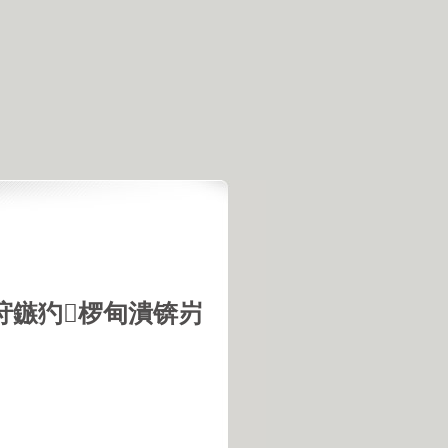
垨鏃犳椤甸潰锛岃