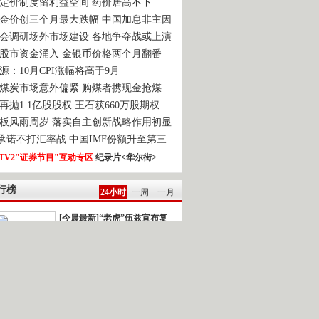
定价制度留利益空间 药价居高不下
金价创三个月最大跌幅 中国加息非主因
会调研场外市场建设 各地争夺战或上演
股市资金涌入 金银币价格两个月翻番
源：10月CPI涨幅将高于9月
煤炭市场意外偏紧 购煤者携现金抢煤
再抛1.1亿股股权 王石获660万股期权
板风雨周岁 落实自主创新战略作用初显
0承诺不打汇率战 中国IMF份额升至第三
TV2"证券节目"互动专区
纪录片<华尔街>
行榜
24小时
一周
一月
[今晨最新]“老虎”伍兹宣布复
出
强台风“鲇鱼”逼近]新闻背景：今年以...
雅典再次发生民众示威游行
一时间.读报 2010-10-22