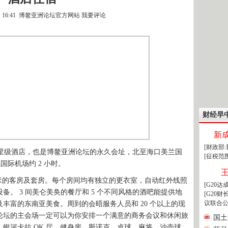
2日 16:41 博鳌亚洲论坛官方网站
我要评论
财经早
新
[财政部
级酒店，也是博鳌亚洲论坛的永久会址，北至海口美兰国
[征税范
凰国际机场约 2 小时。
76 平米的客房及套房。每个房间均有独立的更衣室，自动红外线照
[G20
。 3 间美仑美奂的餐厅和 5 个不同风格的酒吧能提供地
[G20
议联合公
丰富的东南亚美食。周到的会晤服务人员和 20 个以上的现
论坛的主会场一定可以为你安排一个满意的商务会议和休闲旅
国土
银河卡拉 OK 厅、健身房、斯诺克、桌球、麻将、沙壶球、