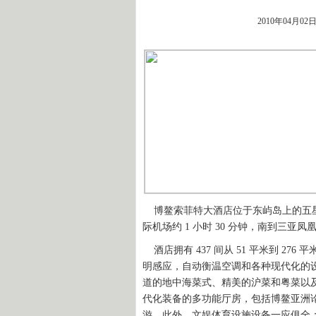
2010年04月0
博鳌索菲特大酒店位于东屿岛上的五星
际机场约 1 小时 30 分钟，南到三亚凤
酒店拥有 437 间从 51 平米到 2
明感应，自动衡温空调和各种现代化的设备
道的地中海菜式、精美的沪菜和粤菜以及
代化装备的多功能厅房，包括博鳌亚洲
游。此外，文娱体育设施设备一应俱全：