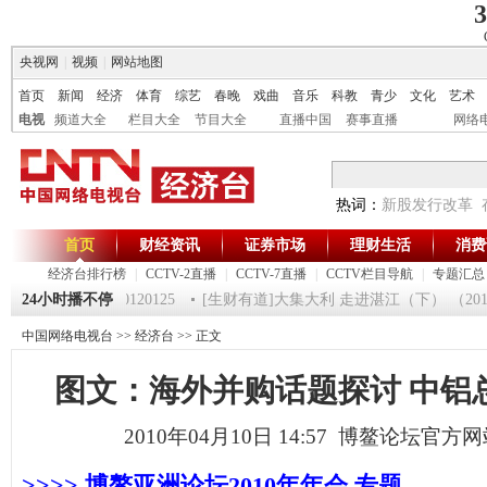
3
央视网
|
视频
|
网站地图
首页
新闻
经济
体育
综艺
春晚
戏曲
音乐
科教
青少
文化
艺术
电视
频道大全
栏目大全
节目大全
直播中国
赛事直播
网络
热词：
新股发行改革
首页
财经资讯
证券市场
理财生活
消费
经济台排行榜
|
CCTV-2直播
|
CCTV-7直播
|
CCTV栏目导航
|
专题汇总
《第一时间》 20120125
24小时播不停
[生财有道]大集大利 走进湛江（下） （20120
中国网络电视台
>>
经济台
>> 正文
图文：海外并购话题探讨 中铝
2010年04月10日 14:57 博鳌论坛官方
>>>> 博鳌亚洲论坛2010年年会 专题