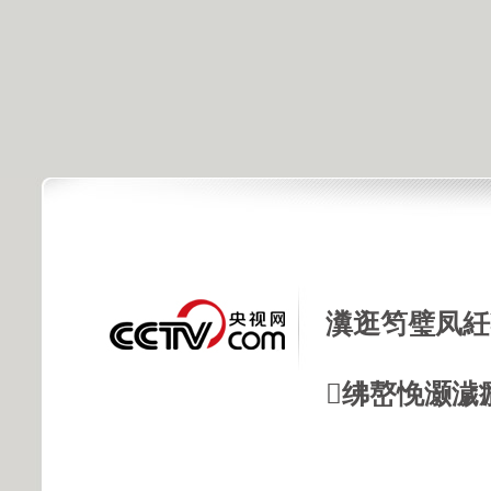
瀵逛笉璧凤紝
绋嶅悗灏濊