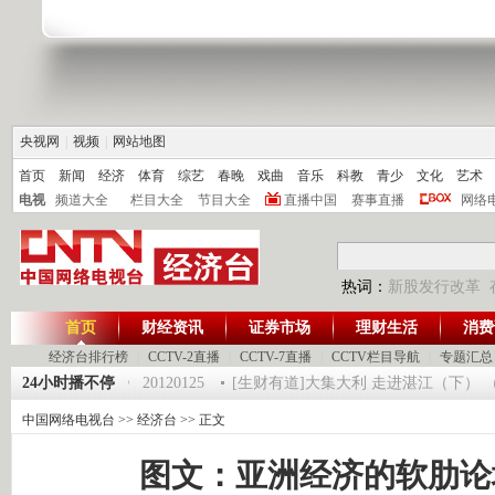
央视网
|
视频
|
网站地图
首页
新闻
经济
体育
综艺
春晚
戏曲
音乐
科教
青少
文化
艺术
电视
频道大全
栏目大全
节目大全
直播中国
赛事直播
网络
热词：
新股发行改革
首页
财经资讯
证券市场
理财生活
消费
经济台排行榜
|
CCTV-2直播
|
CCTV-7直播
|
CCTV栏目导航
|
专题汇总
24小时播不停
《第一时间》 20120125
[生财有道]大集大利 走进湛江（下） （2012
中国网络电视台
>>
经济台
>> 正文
图文：亚洲经济的软肋论