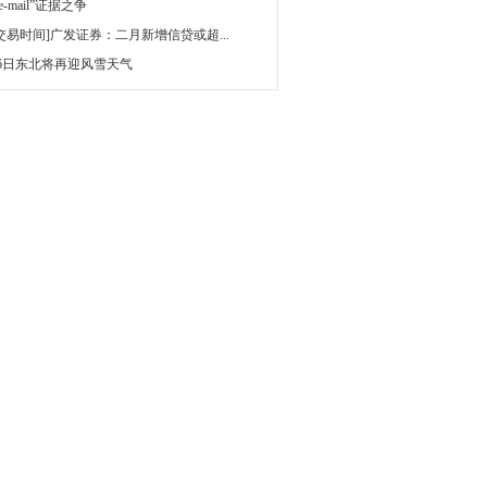
 e-mail”证据之争
[交易时间]广发证券：二月新增信贷或超...
16日东北将再迎风雪天气