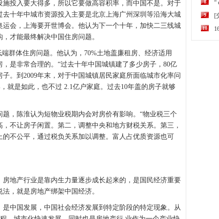
8
“
施投入要大得多，所以它要做高容积率，而中国不是。对于
，过去十年中城市资源投入主要是北京上海广州深圳等沿海大城
9
奥运会，上海要开世博会。他认为下一个十年，加快二三线城
10
构，才能最终解决中国住房问题。
端群体住房问题。他认为，70%土地盖廉租房、经济适用
，是非常合理的。“过去十年中国城镇建了多少房子，80亿
套房子。到2009年末，对于中国城镇居民家庭所面临城市化率问
%，就是如此，也不过 2.1亿户家庭。过去10年盖的房子就够
题，陈淮认为短物业税期内会对房价有影响。“物业税三个
高，不让房子闲置。第二，调整中央和地方财税关系。第三，
上的不公平，通过税负关系加以调整。富人占优质资源也可
房地产行业是靠内生力量逐步成长起来的，是国民经济重要
说法，就是房地产绑架中国经济。
是中国发展，中国社会经济发展到特定阶段的特定现象。从
个过程，城市化快速发展，同时也是房地产行 业作为一个产业快