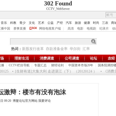
302 Found
CCTV_WebServer
音乐
科教
青少
文化
艺术
公益
产经
汽车
旅游
健康
时尚
三农
商
直播中国
赛事直播
网络电视客户端
|
高清
电影
电视剧
纪录片
动
热词：
新股发行改革
存款准备金率
华尔街
汇率
市场
理财生活
消费调查
公司调查
论坛
农经
直播
|
CCTV栏目导航
|
专题汇总
|
财经论剑
|
中国资本市场20年
|
国务院调控
5
[生财有道]大集大利 走进湛江（下） （20120124 ）
《消费主张》
坛激辩：楼市有没有泡沫
11日 09:20 博鳌论坛官方网站
我要评论