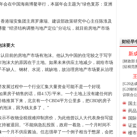
0年年会在中国海南博鳌举行，本届年会主题为“绿色复苏：亚洲
香港瑞安集团主席罗康瑞、建设部政策研究中心主任陈淮及
博鳌 “经济结构调整与地产定位”分论坛，就目前房地产市场
财经早
泡沫要大
新
认目前的房地产市场有泡沫。他认为中国的住宅较之于写字
[财政部
市泡沫大的原因在于土地。如果未来供应土地减少，就给市场
[征税范
子不缺人、钢材、水泥，就缺地，故治理房地产市场要从治理
[G20
发展过程中一个行业汇集大量资金可能不是一个好现
[G20
，如果房子销售的话，得4.5万/平米。一个土地上没有建任何的
议联合公
格推算下来，北京有一个CBD4平方公里多，把CBD的房子
国土
的泡沫，因为钱太多了 。”
药品
示不收物业税很难抑制房价，为此他曾以人大代表身份写提
国际
支持被退回。“不能病急乱投医，政府一着急，一个月时间不
证监
像一个月不供应酱油。任志强举了一个例子相当于憋尿，会把
楼市