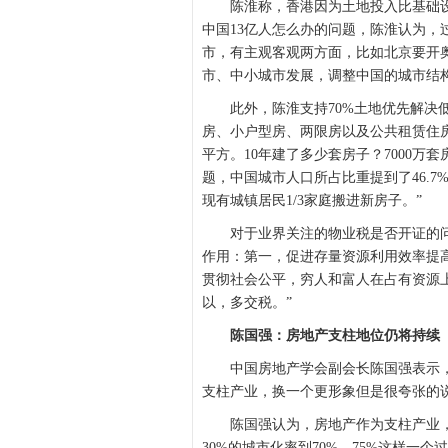
陈淮称，香港因为土地投入比基础设
中国13亿人怎么办的问题，陈淮认为
市，有主观客观两方面，比如北京要开
市、中小城市发展，调整中国的城市结
此外，陈淮支持70%土地优先解决低
房、小户型房、两限房以及公共租赁住房
平方。10年建了多少套房子？7000万
题，中国城市人口所占比重提到了46.7
现有城镇居民1/3家庭搬进新房子。”
对于业界关注的物业税是否开证的问
作用：第一，促进存量资源利用效率提
贯彻社会公平，穷人和富人在占有资源
以，多交税。”
陈国强：房地产支柱地位仍将持续
中国房地产学会副会长陈国强表示，
支柱产业，换一个更形象但是很夸张的
陈国强认为，房地产作为支柱产业，
30%的城市化率到70%、75%这样一