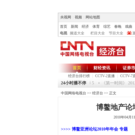
央视网
|
视频
|
网站地图
首页
新闻
经济
体育
综艺
春晚
戏曲
电视
频道大全
栏目大全
节目大全
首页
财经资讯
证券
经济台排行榜
|
CCTV-2直播
|
CCTV-7
《环球驿站》20120125 祝福2012-超级魔术师 5
24小时播不停
《第一时间》 2012012
中国网络电视台
>>
经济台
>> 正文
博鳌地产论
2010年04月
>>>> 博鳌亚洲论坛2010年年会 专题