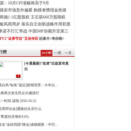
源：10月CPI涨幅将高于9月
煤炭市场意外偏紧 购煤者携现金抢煤
再抛1.1亿股股权 王石获660万股期权
板风雨周岁 落实自主创新战略作用初显
0承诺不打汇率战 中国IMF份额升至第三
TV2"证券节目"互动专区
纪录片<华尔街>
行榜
24小时
一周
一月
[今晨最新]“老虎”伍兹宣布复
出
强台风“鲇鱼”逼近]新闻背景：今年以...
雅典再次发生民众示威游行
一时间.读报 2010-10-22
[首席辩论会]通胀抬头买什么
季度经济增长9.6%
直击“金砖四国”峰会]成钢观察：中巴...