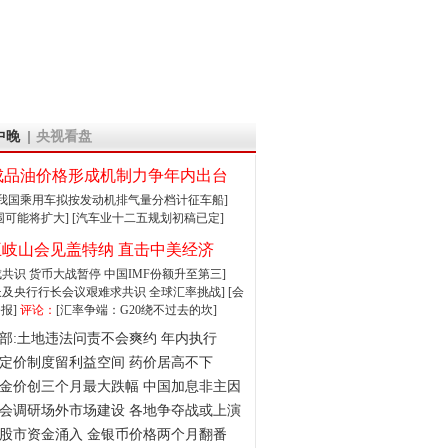
中晚
央视看盘
成品油价格形成机制力争年内出台
:我国乘用车拟按发动机排气量分档计征车船]
围可能将扩大]
[汽车业十二五规划初稿已定]
王岐山会见盖特纳 直击中美经济
达成共识 货币大战暂停
中国IMF份额升至第三]
财长及央行行长会议艰难求共识
全球汇率挑战]
[会
报]
评论：
[汇率争端：G20绕不过去的坎]
部:土地违法问责不会爽约 年内执行
定价制度留利益空间 药价居高不下
金价创三个月最大跌幅 中国加息非主因
会调研场外市场建设 各地争夺战或上演
股市资金涌入 金银币价格两个月翻番