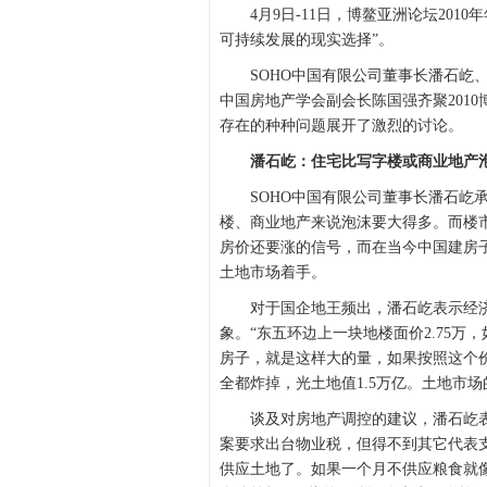
4月9日-11日，博鳌亚洲论坛201
可持续发展的现实选择”。
SOHO中国有限公司董事长潘石屹、
中国房地产学会副会长陈国强齐聚2010
存在的种种问题展开了激烈的讨论。
潘石屹：住宅比写字楼或商业地产
SOHO中国有限公司董事长潘石屹承
楼、商业地产来说泡沫要大得多。而楼
房价还要涨的信号，而在当今中国建房
土地市场着手。
对于国企地王频出，潘石屹表示经济
象。“东五环边上一块地楼面价2.75万
房子，就是这样大的量，如果按照这个价
全都炸掉，光土地值1.5万亿。土地市场
谈及对房地产调控的建议，潘石屹表
案要求出台物业税，但得不到其它代表
供应土地了。如果一个月不供应粮食就