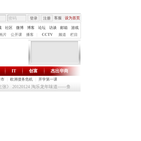
客服
设为首页
登录
注册
城
社区
微博
博客
论坛
访谈
邮箱
游戏
画片
公开课
播客
|
CCTV
频道
栏目
IT
创富
杰出华商
财智生活 一键通达
楼市
|
欧洲债务危机
|
开学第一课
 20120124 淘乐龙年味道——鱼跃迎龙合家欢
提问2012：机遇与悬