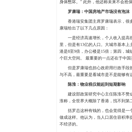
身体憋坏。” 此外，他还称未来不会抢
罗康瑞：中国房地产市场没有泡沫
香港瑞安集团主席罗康瑞表示，很多
康瑞给出了以下几点原因：
一是经济高速增长，个人收入提高很快
里，但是有13亿的人口。大城市基本上
港是8至9倍，办公楼是15倍；第四，城
个巨大空间。 最重要的一点还在于中
但是罗康瑞也担心政府用行政手段把
与不高，最重要是看城市是不是能够有
陈淮：物业税仅能起到短期影响
建设部政策研究中心主任陈淮不赞成
淮称，全世界大概除了香港，找不到第
括罗总这种有钱的，也会觉得是一个
做成这样。他认为，当人口居住容积率
不经济的。