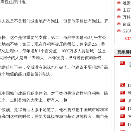
保障性住房用地。
姚景
山西
万科
人说是不是我们城市地产有泡沫，但是他不相信有泡沫。罗
创业
G2
，这个是很重要的支撑；第二，虽然中国是960万平方公
CC
土地都不够；第三，现在容积率被压的很低，住宅是2.5，香
镇化进程中，每年增加1个百分点，1000万多人要进城，这是
视频排
国买房子的人是自己去购买，不像次贷，没有过份依赖融资。
1
房价打下去，变成没有泡沫也打破了。他建议不要想房价高
这个增值的能力跟创值的能力。
2
[
3
中国城市建高容积率住宅。对于类似香港这样的容积率，陈
二个。走到香港的大街上，所有人，包
4
第
5
蚁族。觉得自己太微不足道了。他不赞成把中国城市容积率
提高到这样的时候，需要大规模在城市基础设施投入，城市是
6
三
7
[