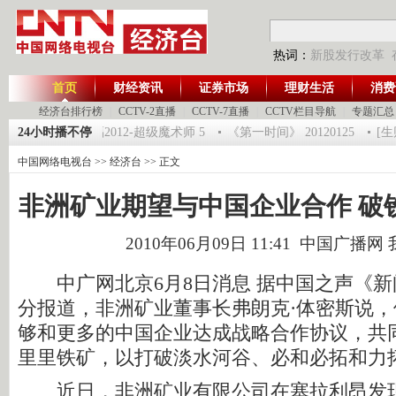
热词：
新股发行改革
首页
财经资讯
证券市场
理财生活
消费
经济台排行榜
|
CCTV-2直播
|
CCTV-7直播
|
CCTV栏目导航
|
专题汇总
20120125 祝福2012-超级魔术师 5
24小时播不停
《第一时间》 20120125
[生财
中国网络电视台
>>
经济台
>> 正文
非洲矿业期望与中国企业合作 破
2010年06月09日 11:41 中国广播网
中广网北京6月8日消息 据中国之声《新闻
分报道，非洲矿业董事长弗朗克·体密斯说
够和更多的中国企业达成战略合作协议，共
里里铁矿，以打破淡水河谷、必和必拓和力
近日，非洲矿业有限公司在塞拉利昂发现的