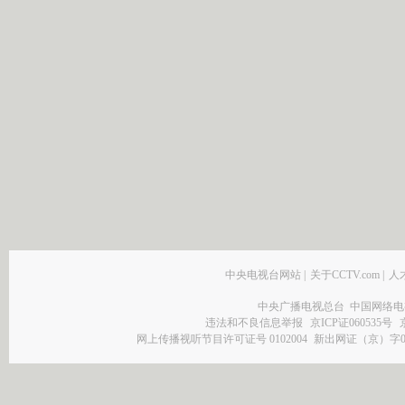
中央电视台网站
|
关于CCTV.com
|
人
中央广播电视总台 中国网络电
违法和不良信息举报
京ICP证060535号
网上传播视听节目许可证号 0102004
新出网证（京）字0