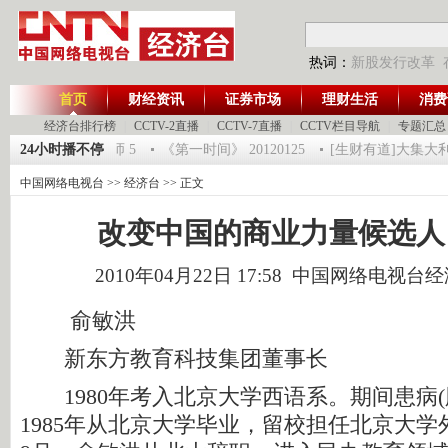
热词：
新股发行改革
首页
财经资讯
证券市场
理财生活
消费
经济台排行榜
|
CCTV-2直播
|
CCTV-7直播
|
CCTV栏目导航
|
专题汇总
福2012-超级魔术师 5
24小时播不停
《第一时间》 20120125
[生财有道]大集大利 走
中国网络电视台
>>
经济台
>> 正文
改变中国的商业力量候选人
2010年04月22日 17:58 中国网络电视台
俞敏洪
新东方教育科技集团董事长
1980年考入北京大学西语系。期间患病(
1985年从北京大学毕业，留校担任北京大学外