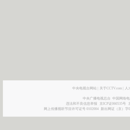
中央电视台网站
|
关于CCTV.com
|
人
中央广播电视总台 中国网络电
违法和不良信息举报
京ICP证060535号
网上传播视听节目许可证号 0102004
新出网证（京）字0