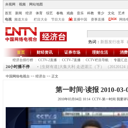
央视网
|
视频
|
网站地图
首页
新闻
经济
体育
综艺
春晚
戏曲
音乐
科教
青少
文化
艺术
电视
频道大全
栏目大全
节目大全
直播中国
赛事直播
网络
热词：
新股发行改革
首页
财经资讯
证券市场
理财生活
消费
经济台排行榜
|
CCTV-2直播
|
CCTV-7直播
|
CCTV栏目导航
|
专题汇总
间》 20120125
24小时播不停
[生财有道]大集大利 走进湛江（下） （20120124 ）
中国网络电视台
>>
经济台
>> 正文
第一时间·读报 2010-03-
2010年03月04日 10:14 CCTV-第一时间
我要评