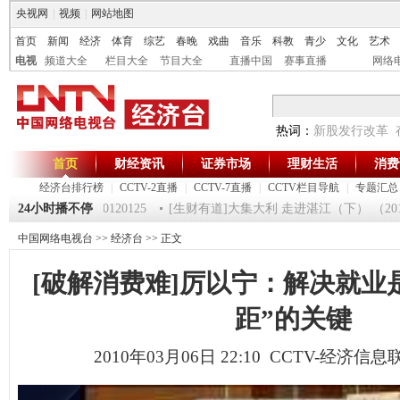
央视网
|
视频
|
网站地图
首页
新闻
经济
体育
综艺
春晚
戏曲
音乐
科教
青少
文化
艺术
电视
频道大全
栏目大全
节目大全
直播中国
赛事直播
网络
热词：
新股发行改革
首页
财经资讯
证券市场
理财生活
消费
经济台排行榜
|
CCTV-2直播
|
CCTV-7直播
|
CCTV栏目导航
|
专题汇总
《第一时间》 20120125
24小时播不停
[生财有道]大集大利 走进湛江（下） （20120
中国网络电视台
>>
经济台
>> 正文
[破解消费难]厉以宁：解决就业
距”的关键
2010年03月06日 22:10 CCTV-经济信