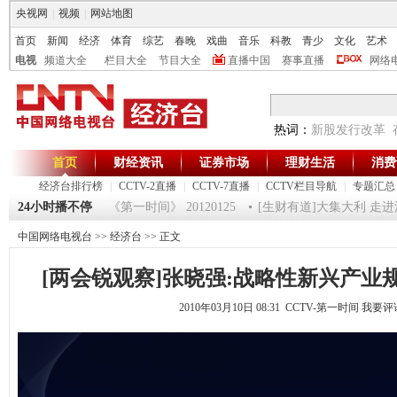
央视网
|
视频
|
网站地图
首页
新闻
经济
体育
综艺
春晚
戏曲
音乐
科教
青少
文化
艺术
电视
频道大全
栏目大全
节目大全
直播中国
赛事直播
网络
热词：
新股发行改革
首页
财经资讯
证券市场
理财生活
消费
经济台排行榜
|
CCTV-2直播
|
CCTV-7直播
|
CCTV栏目导航
|
专题汇总
2-超级魔术师 5
24小时播不停
《第一时间》 20120125
[生财有道]大集大利 走进湛江
中国网络电视台
>>
经济台
>> 正文
[两会锐观察]张晓强:战略性新兴产业
2010年03月10日 08:31 CCTV-第一时间
我要评