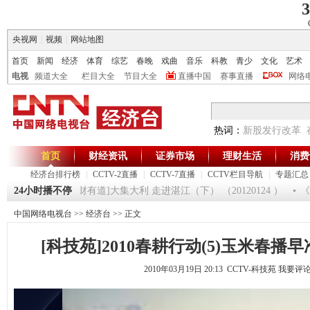
3
央视网
|
视频
|
网站地图
首页
新闻
经济
体育
综艺
春晚
戏曲
音乐
科教
青少
文化
艺术
电视
频道大全
栏目大全
节目大全
直播中国
赛事直播
网络
热词：
新股发行改革
首页
财经资讯
证券市场
理财生活
消费
经济台排行榜
|
CCTV-2直播
|
CCTV-7直播
|
CCTV栏目导航
|
专题汇总
120125
24小时播不停
[生财有道]大集大利 走进湛江（下） （20120124 ）
《消
中国网络电视台
>>
经济台
>> 正文
[科技苑]2010春耕行动(5)玉米春播早准备(
2010年03月19日 20:13 CCTV-科技苑
我要评