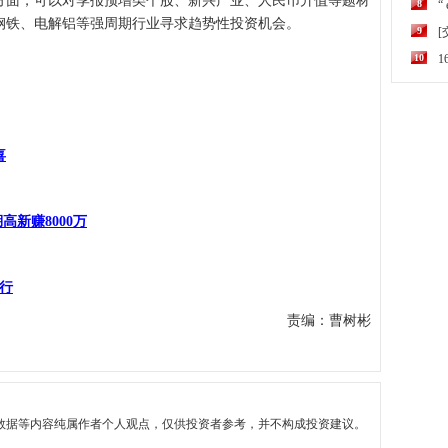
方面，可以对季报预增类个股、新兴产业、人民币升值等题材
8
“
钢铁、电解铝等强周期行业寻求趋势性投资机会。
9
10
喜
高新赚8000万
运行
责编：曹树彬
数据等内容纯属作者个人观点，仅供投资者参考，并不构成投资建议。