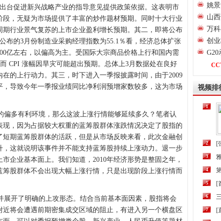
姚景
快出台促进新兴战略产业的指导意见提供政策依据。这表明市
山西
阶段，无疑为市场提供了丰富的炒作题材预期。同时十大行业
万科
周期行业景气复苏的上市企业盈利增长预期。其二，即将公布
创业
公布的3月份制造业采购经理指数为55.1％看，经济总体扩张
000亿左右，以偏高为主。受国际大宗商品价格上行和国内需
G2
，而 CPI 涨幅因旱灾可能超出预期。总体上3月数据处在良好
CC
在的上行动力。其三，时下进入一季报披露时间，由于2009
平，导致今年一季报业绩同比净利润预增家数较多，这为市场
视频排
1
偏多有利环境，那么这波上涨行情能够延续多久？笔者认
表现，因为占据较大权重的蓝筹股群体涨跌情况决定了股指的
了短期蓝筹股群体的活跃，但是从市场反映来看，此次金融创
2
[
升，这就说明该事件并不能支持蓝筹股持续上涨动力。退一步
3
市企业基本面上。我们知道，2010年经济形势是整固之年，
4
第
蓝筹股群体不会出现大幅上涨行情，只是出现阶段上涨行情而
5
6
三
点并展开了明确的上攻形态。结合当前基本面因素，股指将会
点附近将会遭遇前期密集成交区域的阻止，有进入另一个横盘区
7
[