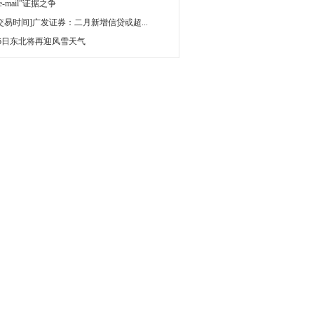
 e-mail”证据之争
[交易时间]广发证券：二月新增信贷或超...
16日东北将再迎风雪天气