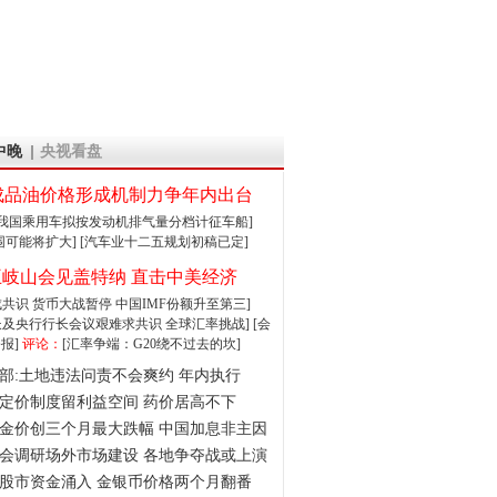
中晚
央视看盘
成品油价格形成机制力争年内出台
:我国乘用车拟按发动机排气量分档计征车船]
围可能将扩大]
[汽车业十二五规划初稿已定]
王岐山会见盖特纳 直击中美经济
达成共识 货币大战暂停
中国IMF份额升至第三]
财长及央行行长会议艰难求共识
全球汇率挑战]
[会
报]
评论：
[汇率争端：G20绕不过去的坎]
部:土地违法问责不会爽约 年内执行
定价制度留利益空间 药价居高不下
金价创三个月最大跌幅 中国加息非主因
会调研场外市场建设 各地争夺战或上演
股市资金涌入 金银币价格两个月翻番