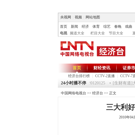
央视网
|
视频
|
网站地图
首页
新闻
经济
体育
综艺
春晚
戏曲
电视
频道大全
栏目大全
节目大全
首页
财经资讯
证券
经济台排行榜
|
CCTV-2直播
|
CCTV-7
25 祝福2012-超级魔术师 5
《第一时间》 20120125
24小时播不停
[生财有道]大集
中国网络电视台
>>
经济台
>> 正文
三大利好
2010年0