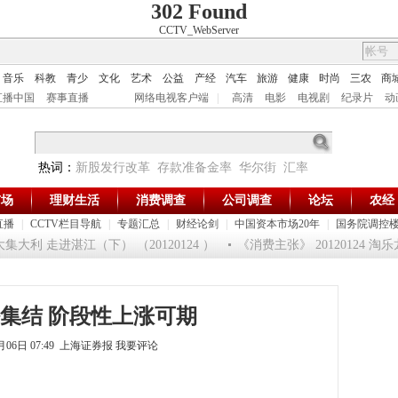
302 Found
CCTV_WebServer
音乐
科教
青少
文化
艺术
公益
产经
汽车
旅游
健康
时尚
三农
商
直播中国
赛事直播
网络电视客户端
|
高清
电影
电视剧
纪录片
动
热词：
新股发行改革
存款准备金率
华尔街
汇率
市场
理财生活
消费调查
公司调查
论坛
农经
直播
|
CCTV栏目导航
|
专题汇总
|
财经论剑
|
中国资本市场20年
|
国务院调控
大利 走进湛江（下） （20120124 ）
《消费主张》 20120124 
集结 阶段性上涨可期
4月06日 07:49 上海证券报
我要评论