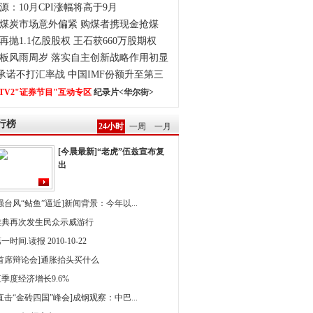
源：10月CPI涨幅将高于9月
煤炭市场意外偏紧 购煤者携现金抢煤
再抛1.1亿股股权 王石获660万股期权
板风雨周岁 落实自主创新战略作用初显
0承诺不打汇率战 中国IMF份额升至第三
TV2"证券节目"互动专区
纪录片<华尔街>
行榜
24小时
一周
一月
[今晨最新]“老虎”伍兹宣布复
出
强台风“鲇鱼”逼近]新闻背景：今年以...
雅典再次发生民众示威游行
一时间.读报 2010-10-22
[首席辩论会]通胀抬头买什么
季度经济增长9.6%
直击“金砖四国”峰会]成钢观察：中巴...