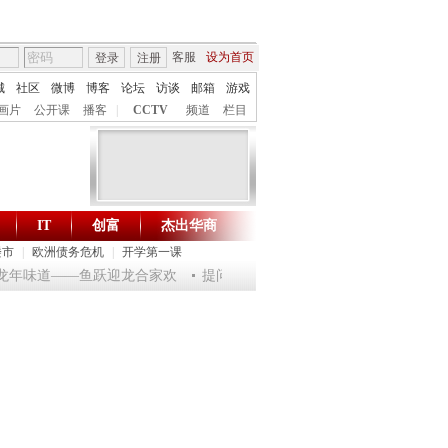
客服
设为首页
登录
注册
城
社区
微博
博客
论坛
访谈
邮箱
游戏
画片
公开课
播客
|
CCTV
频道
栏目
IT
创富
杰出华商
财智生活 一键通达
楼市
|
欧洲债务危机
|
开学第一课
淘乐龙年味道——鱼跃迎龙合家欢
提问2012：机遇与悬念共存
《环球驿站》