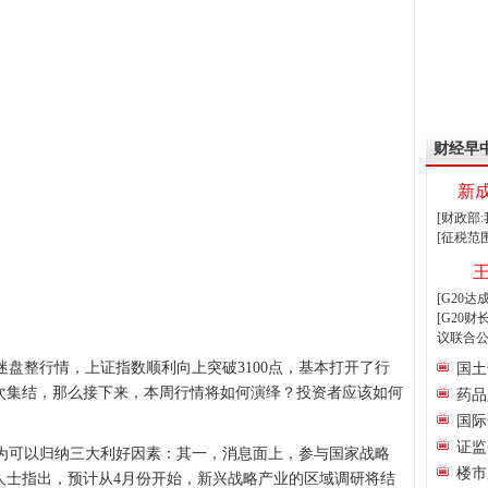
财经早
新
[财政部
[征税范
[G20
[G20
议联合公
盘整行情，上证指数顺利向上突破3100点，基本打开了行
国土
次集结，那么接下来，本周行情将如何演绎？投资者应该如何
药品
国际
证监
可以归纳三大利好因素：其一，消息面上，参与国家战略
楼市
人士指出，预计从4月份开始，新兴战略产业的区域调研将结