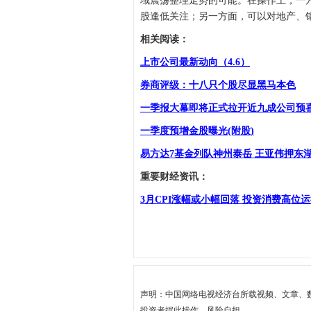
域震荡整理走势的可能。在操作上，一
股逢低关注；另一方面，可以对地产、
相关阅读：
上市公司最新动向（4.6）
券商评级：十八只个股尽显黑马本色
一季报大幕即将正式拉开近九成公司预
一季度预增金股曝光(附股)
易方达7基金列队神州泰岳 王亚伟押东湖
重要财经资讯：
3月CPI涨幅或小幅回落 投资消费高位
声明：中国网络电视经济台所载视频、文章、
投资者据此操作，风险自担。