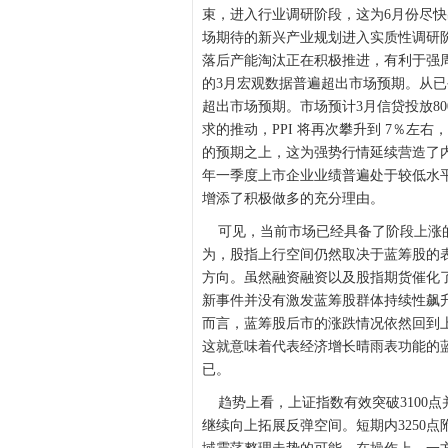
束，进入行业调研阶段，这为6月份尽
场期待的新兴产业规划进入实质性调研
落后产能淘汰正在积极推进，有利于强
的3月宏观数据普遍超出市场预期。从已
超出市场预期。市场预计3月信贷投放8
求的推动，PPI 将再次攀升到 7％左右
的预期之上，这为强势行情延续营造了内
年一季度上市企业业绩普遍处于较低水
增添了积极做多的充分理由。
可见，当前市场已经具备了阶段上涨的
为，股指上行空间仍然取决于蓝筹股的
方向。虽然融资融资以及股指期货催化
新事件并没有激发蓝筹股群体持续性飙
而言，蓝筹股后市的涨跌情况依然回到上
这就意味着代表经济增长晴雨表功能的
已。
趋势上看，上证指数有效突破3100
继续向上拓展反弹空间。短期内3250