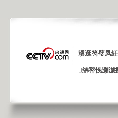
瀵逛笉璧凤紝
绋嶅悗灏濊