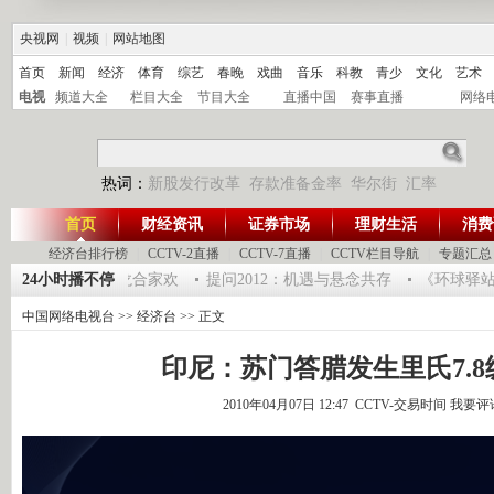
央视网
|
视频
|
网站地图
首页
新闻
经济
体育
综艺
春晚
戏曲
音乐
科教
青少
文化
艺术
电视
频道大全
栏目大全
节目大全
直播中国
赛事直播
网络
热词：
新股发行改革
存款准备金率
华尔街
汇率
首页
财经资讯
证券市场
理财生活
消费
经济台排行榜
|
CCTV-2直播
|
CCTV-7直播
|
CCTV栏目导航
|
专题汇总
龙年味道——鱼跃迎龙合家欢
24小时播不停
提问2012：机遇与悬念共存
《环球驿站》20
中国网络电视台
>>
经济台
>> 正文
印尼：苏门答腊发生里氏7.8
2010年04月07日 12:47 CCTV-交易时间
我要评