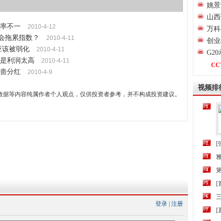
姚景
山西
税率不一
2010-4-12
万科
不会拖累指数？
2010-4-11
创业
应该被弱化
2010-4-11
G2
是利润太高
2010-4-11
CC
吝啬分红
2010-4-9
视频排
数据等内容纯属作者个人观点，仅供投资者参考，并不构成投资建议。
1
2
[
3
4
第
5
6
三
登录
|
注册
7
[