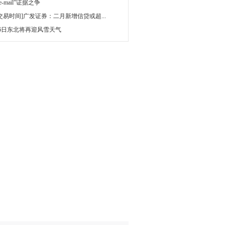
 e-mail”证据之争
[交易时间]广发证券：二月新增信贷或超...
16日东北将再迎风雪天气