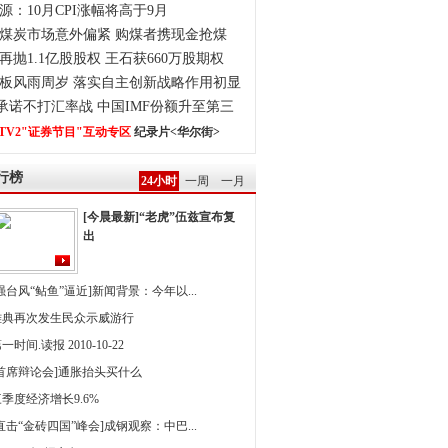
源：10月CPI涨幅将高于9月
煤炭市场意外偏紧 购煤者携现金抢煤
再抛1.1亿股股权 王石获660万股期权
板风雨周岁 落实自主创新战略作用初显
0承诺不打汇率战 中国IMF份额升至第三
TV2"证券节目"互动专区
纪录片<华尔街>
行榜
24小时
一周
一月
[今晨最新]“老虎”伍兹宣布复
出
强台风“鲇鱼”逼近]新闻背景：今年以...
雅典再次发生民众示威游行
一时间.读报 2010-10-22
[首席辩论会]通胀抬头买什么
季度经济增长9.6%
直击“金砖四国”峰会]成钢观察：中巴...