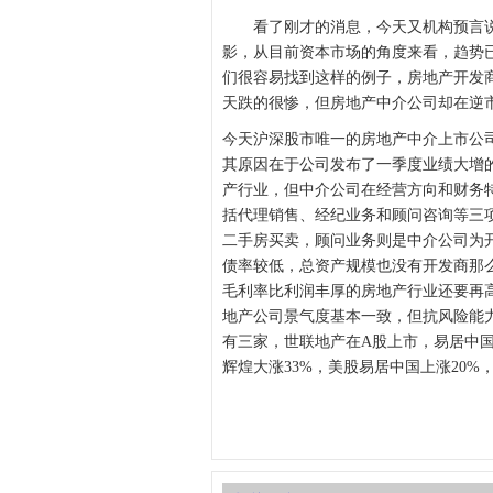
看了刚才的消息，今天又机构预言说
影，从目前资本市场的角度来看，趋势
们很容易找到这样的例子，房地产开发
天跌的很惨，但房地产中介公司却在逆
今天沪深股市唯一的房地产中介上市公
其原因在于公司发布了一季度业绩大增
产行业，但中介公司在经营方向和财务
括代理销售、经纪业务和顾问咨询等三
二手房买卖，顾问业务则是中介公司为
债率较低，总资产规模也没有开发商那
毛利率比利润丰厚的房地产行业还要再
地产公司景气度基本一致，但抗风险能
有三家，世联地产在A股上市，易居中
辉煌大涨33%，美股易居中国上涨20%