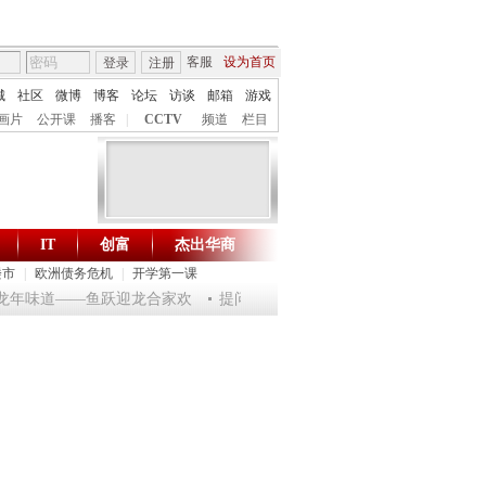
客服
设为首页
登录
注册
城
社区
微博
博客
论坛
访谈
邮箱
游戏
画片
公开课
播客
|
CCTV
频道
栏目
IT
创富
杰出华商
财智生活 一键通达
楼市
|
欧洲债务危机
|
开学第一课
淘乐龙年味道——鱼跃迎龙合家欢
提问2012：机遇与悬念共存
《环球驿站》