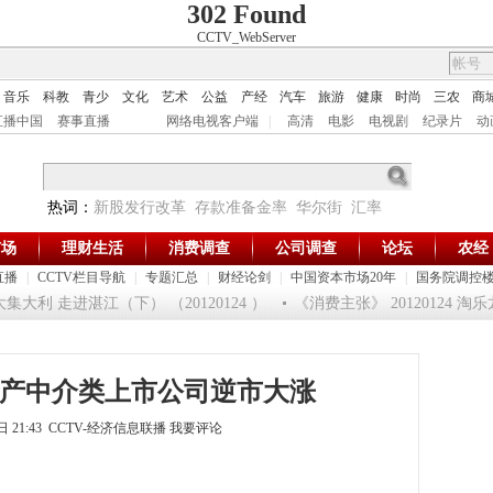
302 Found
CCTV_WebServer
音乐
科教
青少
文化
艺术
公益
产经
汽车
旅游
健康
时尚
三农
商
直播中国
赛事直播
网络电视客户端
|
高清
电影
电视剧
纪录片
动
热词：
新股发行改革
存款准备金率
华尔街
汇率
市场
理财生活
消费调查
公司调查
论坛
农经
直播
|
CCTV栏目导航
|
专题汇总
|
财经论剑
|
中国资本市场20年
|
国务院调控
大利 走进湛江（下） （20120124 ）
《消费主张》 20120124 
地产中介类上市公司逆市大涨
2日 21:43 CCTV-经济信息联播
我要评论