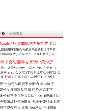
中晚
央视看盘
成品油价格形成机制力争年内出台
:我国乘用车拟按发动机排气量分档计征车船]
围可能将扩大]
[汽车业十二五规划初稿已定]
王岐山会见盖特纳 直击中美经济
达成共识 货币大战暂停
中国IMF份额升至第三]
财长及央行行长会议艰难求共识
全球汇率挑战]
[会
报]
评论：
[汇率争端：G20绕不过去的坎]
部:土地违法问责不会爽约 年内执行
定价制度留利益空间 药价居高不下
金价创三个月最大跌幅 中国加息非主因
会调研场外市场建设 各地争夺战或上演
股市资金涌入 金银币价格两个月翻番