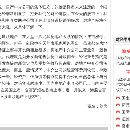
，房产中介公司的集体狂欢，的确是楼市未来注定的一个缩
已经非常明显了，打开我们的财经链接，在今天的股市上，我
商和中介类两种公司正在上演分道扬镳的好戏，房地产板块今
市大涨。来具体了解一下。
司世联地产，在大盘下跌尤其房地产大跌的情况下逆市涨停。
财经早
的预告。但是，剔除掉今天的表现也可以看出，虽然都在房地
特征上都与开发商相差很多。房地产中介公司主营业务一般包
新
项。代理就是为开发商销售新房并赚取佣金，经纪业务指的是
[财政部
开发商提供新盘定位及规划等收取咨询费。房地产中介公司负
[征税范
么庞大，而且一般情况下，中介公司的经营等费用较低，导致
高一些。轻资产、低负债等特点使得中介公司虽然总体上与房
[G20
力较强，对信贷依赖较少。国内房地产中介公司已上市的主要
[G20
国在美国上市，合富辉煌在香港上市，近一月以来，港股合富
议联合公
，A股世联地产上涨22%。
国土
药品
责编：刘岩
国际
证监
楼市