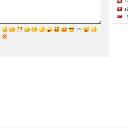
8
“
9
10