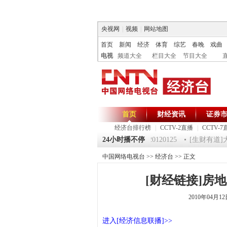
央视网
|
视频
|
网站地图
首页
新闻
经济
体育
综艺
春晚
戏曲
电视
频道大全
栏目大全
节目大全
首页
财经资讯
证券
经济台排行榜
|
CCTV-2直播
|
CCTV-7
25 祝福2012-超级魔术师 5
《第一时间》 20120125
24小时播不停
[生财有道]大集
中国网络电视台
>>
经济台
>> 正文
[财经链接]房
2010年04月1
进入[经济信息联播]>>