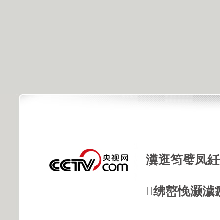
瀵逛笉璧凤紝
绋嶅悗灏濊