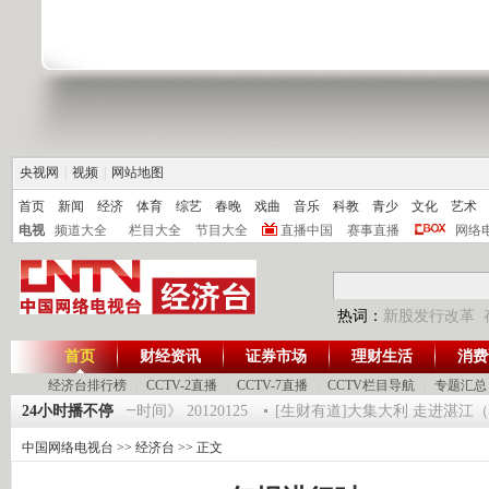
央视网
|
视频
|
网站地图
首页
新闻
经济
体育
综艺
春晚
戏曲
音乐
科教
青少
文化
艺术
电视
频道大全
栏目大全
节目大全
直播中国
赛事直播
网络
热词：
新股发行改革
首页
财经资讯
证券市场
理财生活
消费
经济台排行榜
|
CCTV-2直播
|
CCTV-7直播
|
CCTV栏目导航
|
专题汇总
魔术师 5
24小时播不停
《第一时间》 20120125
[生财有道]大集大利 走进湛江（下） （
中国网络电视台
>>
经济台
>> 正文