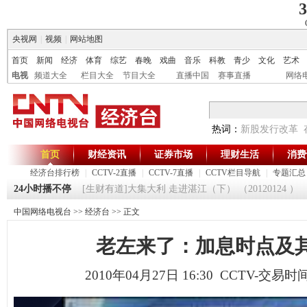
3
央视网
|
视频
|
网站地图
首页
新闻
经济
体育
综艺
春晚
戏曲
音乐
科教
青少
文化
艺术
电视
频道大全
栏目大全
节目大全
直播中国
赛事直播
网络
热词：
新股发行改革
首页
财经资讯
证券市场
理财生活
消费
经济台排行榜
|
CCTV-2直播
|
CCTV-7直播
|
CCTV栏目导航
|
专题汇总
20120125
24小时播不停
[生财有道]大集大利 走进湛江（下） （20120124 ）
中国网络电视台
>>
经济台
>> 正文
老左来了：加息时点及
2010年04月27日 16:30 CCTV-交易时