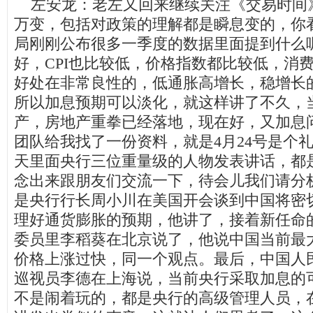
左安龙：老左又回来继续关注《交易时间
万变，包括对政策的理解都是瞬息变的，你
局刚刚公布很多一季度的数据里面提到什么
好，CPI也比较低，价格指数都比较低，消
好处在非常良性的，低通胀高增长，稳增长
所以加息预期可以淡化，就这样讲了不久，
产，房地产重拳已经落地，现在好，又加息
团队给我找了一份资料，就是4月24号是个
天里面央行三位重量级的人物发表讲话，都
念出来跟朋友们交流一下，待会儿我们请分
是央行行长周小川在美国开会谈到中国将密
理好通货膨胀的预期，他讲了，接着新任命
委员里李稻葵在北京说了，他说中国当前最
价格上涨过快，同一个观点。最后，中国人
巡视员李德在上海说，当前央行采取加息的
不是闹着玩的，都是央行的高级管理人员，