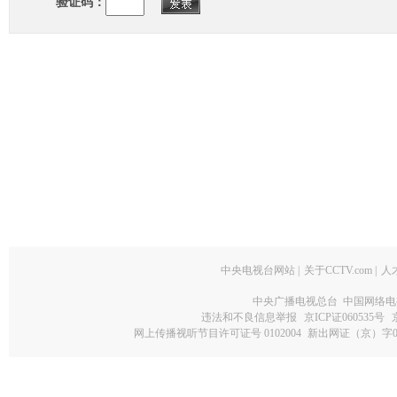
验证码：
中央电视台网站
|
关于CCTV.com
|
人
中央广播电视总台 中国网络电
违法和不良信息举报
京ICP证060535号
网上传播视听节目许可证号 0102004
新出网证（京）字0