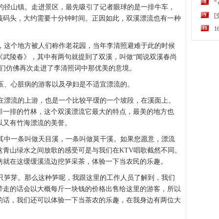
8
“
的径山镇。走进景区，最先吸引了记者眼球的是一排牛车，
9
筏码头，大约需要十分钟时间。正因如此，双溪漂流也有一种
10
这个地方被人们称作老花园，当年李清照避难于此的时候
《武陵春》，其中有两句就提到了双溪，叫做“闻说双溪春尚
我们仿佛再次走进了李清照词中那优美的意境。
、心脏病的游客以及孕妇是不适宜漂流的。
漂流的上游，也是一个比较平缓的一个坡段，在溪面上。
排一排的竹林，这个双溪漂流它最大的特点，最美的地方也
以又有竹海漂流的美誉。
中一条叫做天目溪，一条叫做莫干溪。如果您愿意，漂流
这青山绿水之间放歌的感受可是与我们在KTV唱歌截然不同。
妨就在这缓缓溪流边挖笋采茶，体验一下当农民的乐趣。
笋芽。那么这种笋呢，我跟这里的工作人员了解到，我们
带走的话会以大概每斤一块钱的价格出售给这里的游客，所以
的话，我们还可以体验一下当茶农的乐趣，在我身边有两位大
。