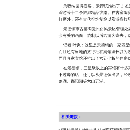
为吸纳世博游客，景德镇推出了古坯房
踪游等十二条旅游精品线路。在古窑陶
打磨外，还有古代窑炉复烧以及游客拉
景德镇市古窑陶瓷民俗风景区管理处副
会有关的画面，烧制以后给游客寄去，
记者 叶岚：这里是景德镇的一家四星
而且还有当地的旅行社在宾馆里长驻为
而且各家宾馆还推出了六到七折的住房
在景德镇，三星级以上的宾馆有十多家
不过瘾的话，还可以从景德镇出发，经
岛湖、鄱阳湖等六山五湖。
相关链接：