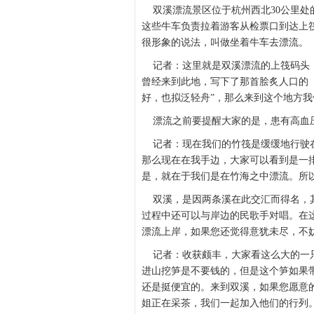
双溪漂流景区位于杭州西北30公里处
这些牛车负责拉着游客从检票口到达上
很形象的说法，叫做坐着牛车去漂流。
记者：这里就是双溪漂流的上筏码头，
曾经来到此地，写下了那首脍炙人口的
好，也拟泛轻舟”，那么来到这个地方
漂流之前要提醒大家的是，患有高血压
记者：现在我们的竹筏是缓缓地行驶在
那么现在在我手边，大家可以看到是一
是，就在于我们是在竹海之中漂流。所
双溪，是因两条溪在此交汇而得名，其
过程中还可以与岸边的民歌手对唱。在
漂流上岸，如果您还觉得意犹未尽，不
记者：收获颇丰，大家看这么大的一只
进山挖笋是不要钱的，但是这个笋如果
还是挺便宜的。来到双溪，如果您愿意
姐正在采茶，我们一起加入他们的行列