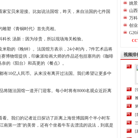
姚景
山西
家宝贝来迎接。比如说法国馆，昨天，来自法国的七件国
万科
创业
的雕塑《青铜时代》首先亮相。
G2
科长 汤新：因为珍贵，所以现场海关检验。
CC
米勒的《晚钟》。法国馆方表示，24小时内，7件艺术品将
视频排
奥赛博物馆提供，印象派绘画大师的作品还包括塞尚的《咖啡
马奈的《阳台》和高更的《餐点》。
1
都有10亿人民币。从来没有离开过法国。我们希望让更多中
2
[
将随法国馆一道开门迎客。每小时将有8000名观众近距离
3
4
第
5
看。我们的记者近日探访了距离上海世博园两个半小时车
6
三
江南第一漂”的美誉，还有个坐着牛车去漂流的说法，到底是
7
[