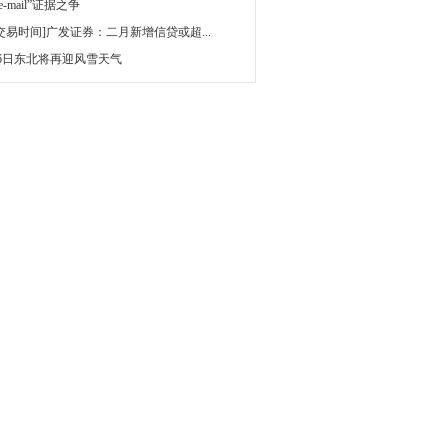
 e-mail”证据之争
[交易时间]广发证券：二月新增信贷或超...
16日东北将再迎风雪天气