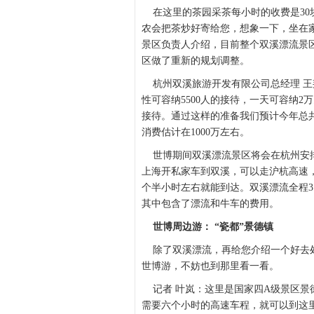
在这里的茶园采茶每小时的收费是30
农会把茶炒好寄给您，想象一下，坐在
景区负责人介绍，目前整个双溪漂流景
区做了重新的规划调整。
杭州双溪旅游开发有限公司总经理 王邦
性可容纳5500人的接待，一天可容纳
接待。通过这样的准备我们预计今年总共
消费估计在1000万左右。
世博期间双溪漂流景区将会在杭州安排
上海开私家车到双溪，可以走沪杭高速，
个半小时左右就能到达。双溪漂流全程3.
其中包含了漂流和牛车的费用。
世博周边游： “瓷都”景德镇
除了双溪漂流，再给您介绍一个好去处
世博游，不妨也到那里看一看。
记者 叶岚：这里是国家四A级景区景
需要六个小时的高速车程，就可以到这