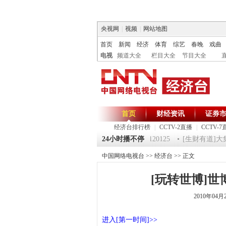
央视网
|
视频
|
网站地图
首页
新闻
经济
体育
综艺
春晚
戏曲
电视
频道大全
栏目大全
节目大全
首页
财经资讯
证券
经济台排行榜
|
CCTV-2直播
|
CCTV-7
 祝福2012-超级魔术师 5
《第一时间》 20120125
24小时播不停
[生财有道]大集大利
中国网络电视台
>>
经济台
>> 正文
[玩转世博]
2010年04月
进入[第一时间]>>