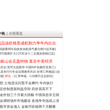
中晚
央视看盘
成品油价格形成机制力争年内出台
:我国乘用车拟按发动机排气量分档计征车船]
围可能将扩大]
[汽车业十二五规划初稿已定]
王岐山会见盖特纳 直击中美经济
达成共识 货币大战暂停
中国IMF份额升至第三]
财长及央行行长会议艰难求共识
全球汇率挑战]
[会
报]
评论：
[汇率争端：G20绕不过去的坎]
部:土地违法问责不会爽约 年内执行
定价制度留利益空间 药价居高不下
金价创三个月最大跌幅 中国加息非主因
会调研场外市场建设 各地争夺战或上演
股市资金涌入 金银币价格两个月翻番