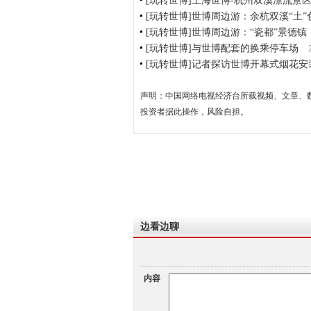
[玩转世博]上海世博-杭州双溪漂流景
[玩转世博]世博周边游：余杭双溪“土”
[玩转世博]世博周边游：“瓷都”景德镇
[玩转世博]与世博配套的换乘停车场
[玩转世博]记者探访世博开幕式烟花安
声明：中国网络电视经济台所载视频、文章、
投资者据此操作，风险自担。
边看边聊
内容