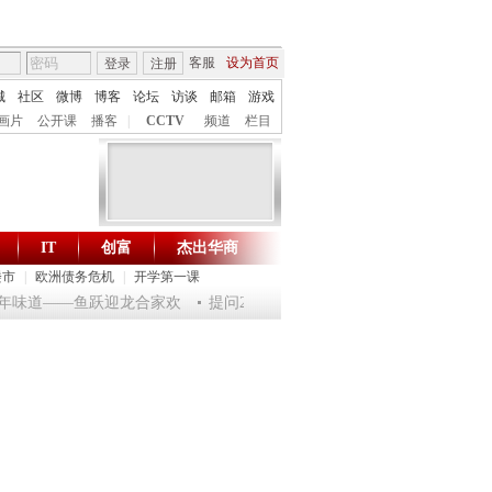
客服
设为首页
登录
注册
城
社区
微博
博客
论坛
访谈
邮箱
游戏
画片
公开课
播客
|
CCTV
频道
栏目
IT
创富
杰出华商
财智生活 一键通达
楼市
|
欧洲债务危机
|
开学第一课
龙年味道——鱼跃迎龙合家欢
提问2012：机遇与悬念共存
《环球驿站》20