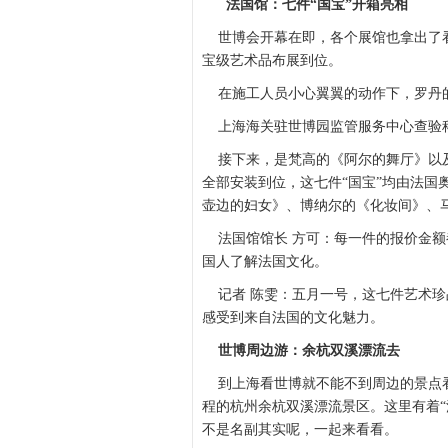
法国馆：七件“国宝”开箱亮相
世博会开幕在即，各个展馆也拿出了看
宝级艺术品布展到位。
在施工人员小心翼翼的动作下，罗丹
上海海关驻世博园监管服务中心查验科
接下来，是梵高的《阿尔的舞厅》以及
全部安装到位，这七件“国宝”均由法国
壶边的妇女》、博纳尔的《化妆间》、
法国馆馆长 方可：每一件的报价金额
国人了解法国文化。
记者 陈雯：五月一号，这七件艺术珍品
感受到来自法国的文化魅力。
世博周边游：余杭双溪漂流去
到上海看世博就不能不到周边的景点看
程的杭州余杭双溪漂流景区。这里有着“
不是名副其实呢，一起来看看。