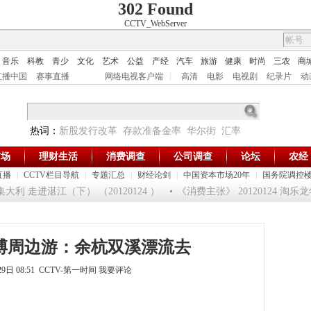
302 Found
CCTV_WebServer
音乐
科教
青少
文化
艺术
公益
产经
汽车
旅游
健康
时尚
三农
商
直播中国
赛事直播
网络电视客户端
|
高清
电影
电视剧
纪录片
动
热词：
新股发行改革
存款准备金率
华尔街
汇率
市场
理财生活
消费调查
公司调查
论坛
农经
直播
|
CCTV栏目导航
|
专题汇总
|
财经论剑
|
中国资本市场20年
|
国务院调控
 走进湛江（下） （20120124 ）
《消费主张》 20120124 淘乐
世博周边游：余杭双溪漂流去
29日 08:51 CCTV-第一时间
我要评论