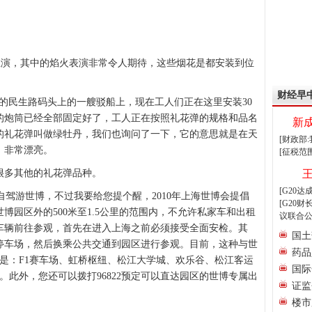
上演，其中的焰火表演非常令人期待，这些烟花是都安装到位
财经早
的民生路码头上的一艘驳船上，现在工人们正在这里安装30
的炮筒已经全部固定好了，工人正在按照礼花弹的规格和品名
新
的礼花弹叫做绿牡丹，我们也询问了一下，它的意思就是在天
[财政部
，非常漂亮。
[征税范
很多其他的礼花弹品种。
[G20
驾游世博，不过我要给您提个醒，2010年上海世博会提倡
[G20
博园区外的500米至1.5公里的范围内，不允许私家车和出租
议联合公
车辆前往参观，首先在进入上海之前必须接受全面安检。其
国土
停车场，然后换乘公共交通到园区进行参观。目前，这种与世
药品
是：F1赛车场、虹桥枢纽、松江大学城、欢乐谷、松江客运
国际
。此外，您还可以拨打96822预定可以直达园区的世博专属出
证监
楼市