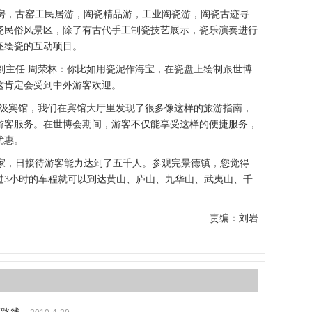
，古窑工民居游，陶瓷精品游，工业陶瓷游，陶瓷古迹寻
瓷民俗风景区，除了有古代手工制瓷技艺展示，瓷乐演奏进行
坯绘瓷的互动项目。
主任 周荣林：你比如用瓷泥作海宝，在瓷盘上绘制跟世博
这肯定会受到中外游客欢迎。
级宾馆，我们在宾馆大厅里发现了很多像这样的旅游指南，
游客服务。在世博会期间，游客不仅能享受这样的便捷服务，
优惠。
，日接待游客能力达到了五千人。参观完景德镇，您觉得
过3小时的车程就可以到达黄山、庐山、九华山、武夷山、千
责编：刘岩