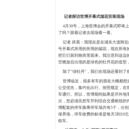
记者探访世博开幕式烟花安装现场
4月30号，上海世博会的开幕式即将
了吗？跟着记者去现场看一看。
记者 薛晨：我现在是在浦东大道附近
号开幕式所用的所用的烟花，现在所有
把它们装到炮筒里面来。我注意到这边
空燃放后出现的是绿色的牡丹花的造型
除了“绿牡丹”，我们在现场还看到了
世博临近，很多有车的朋友大概都想自
公交优先，集约化出行。按照规定，在世
车通行。所以，世博期间如果是开外地
次，您必须先把车开到综合交通枢纽的
博配套的停车换乘停车场共有5个，分别
保养场，停车收费的标准是每天5到10元
租车。