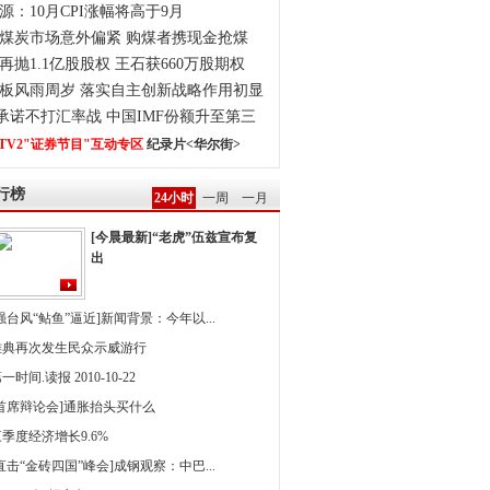
源：10月CPI涨幅将高于9月
煤炭市场意外偏紧 购煤者携现金抢煤
再抛1.1亿股股权 王石获660万股期权
板风雨周岁 落实自主创新战略作用初显
0承诺不打汇率战 中国IMF份额升至第三
TV2"证券节目"互动专区
纪录片<华尔街>
行榜
24小时
一周
一月
[今晨最新]“老虎”伍兹宣布复
出
强台风“鲇鱼”逼近]新闻背景：今年以...
雅典再次发生民众示威游行
一时间.读报 2010-10-22
[首席辩论会]通胀抬头买什么
季度经济增长9.6%
直击“金砖四国”峰会]成钢观察：中巴...