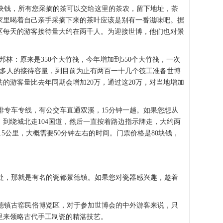
块钱，所有您采摘的茶可以交给这里的茶农，留下地址，茶
家里喝着自己亲手采摘下来的茶叶应该是别有一番滋味吧。据
区每天的游客接待量大约在两千人。为迎接世博，他们也对景
林：原来是350个大竹筏，今年增加到550个大竹筏，一次
2万多人的接待容量，到目前为止有两百一十几个筏工准备世博
的游客量比去年同期会增加20万，通过这20万，对当地增加
专车专线，有公交车直通双溪，15分钟一趟。如果您想从
到绕城北走104国道，然后一直按着路边指示牌走，大约两
5公里，大概需要50分钟左右的时间。门票价格是80块钱，
，那就是有名的瓷都景德镇。如果您对瓷器感兴趣，趁着
德镇古窑民俗博览区，对于参加世博会的中外游客来说，只
里来领略古代手工制瓷的精湛技艺。