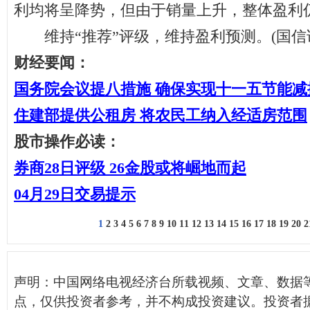
利均将呈降势，但由于销量上升，整体盈利
维持“推荐”评级，维持盈利预测。(国信
财经要闻：
国务院会议提八措施 确保实现十一五节能减
住建部提供公租房 将农民工纳入经适房范围
股市操作必读：
券商28日评级 26金股或将崛地而起
04月29日交易提示
1
2
3
4
5
6
7
8
9
10
11
12
13
14
15
16
17
18
19
20
2
声明：中国网络电视经济台所载视频、文章、数据
点，仅供投资者参考，并不构成投资建议。投资者