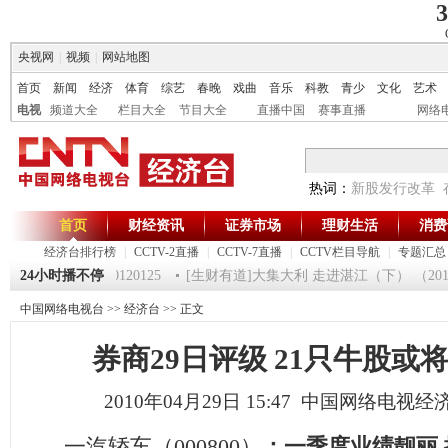
3
央视网
|
视频
|
网站地图
首页
新闻
经济
体育
综艺
春晚
戏曲
音乐
科教
青少
文化
艺术
电视
频道大全
栏目大全
节目大全
直播中国
赛事直播
网络
热词：
新股发行改革
首页
财经资讯
证券市场
理财生活
消费
经济台排行榜
|
CCTV-2直播
|
CCTV-7直播
|
CCTV栏目导航
|
专题汇总
《第一时间》 20120125
24小时播不停
[生财有道]大集大利 走进湛江（下） （201201
中国网络电视台
>>
经济台
>> 正文
券商29日评级 21只牛股或
2010年04月29日 15:47 中国网络电视
一汽轿车（000800）
：一季度业绩靓丽