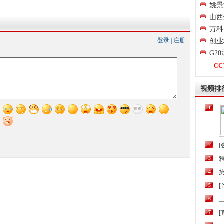
姚景
山西
万科
登录
|
注册
创业
G2
CC
视频排
1
2
[
3
4
第
5
6
三
7
[