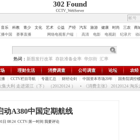
302 Found
CCTV_WebServer
音乐
科教
青少
文化
艺术
公益
产经
汽车
旅游
健康
时尚
三农
商
直播中国
赛事直播
网络电视客户端
|
高清
电影
电视剧
纪录片
动
热词：
新股发行改革
存款准备金率
华尔街
汇率
市场
理财生活
消费调查
公司调查
论坛
农经
直播
|
CCTV栏目导航
|
专题汇总
|
财经论剑
|
中国资本市场20年
|
国务院调控
集大利 走进湛江（下） （20120124 ）
《消费主张》 20120124 
动A380中国定期航线
01日 08:24 CCTV-第一时间
我要评论