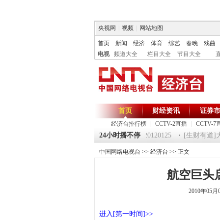
央视网
|
视频
|
网站地图
首页
新闻
经济
体育
综艺
春晚
戏曲
电视
频道大全
栏目大全
节目大全
首页
财经资讯
证券
经济台排行榜
|
CCTV-2直播
|
CCTV-7
125 祝福2012-超级魔术师 5
《第一时间》 20120125
24小时播不停
[生财有道]大
中国网络电视台
>>
经济台
>> 正文
航空巨头启
2010年05月
进入[第一时间]>>