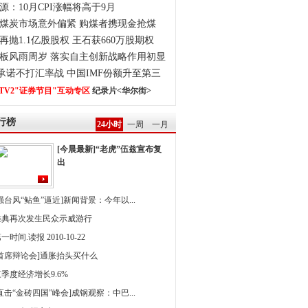
源：10月CPI涨幅将高于9月
煤炭市场意外偏紧 购煤者携现金抢煤
再抛1.1亿股股权 王石获660万股期权
板风雨周岁 落实自主创新战略作用初显
0承诺不打汇率战 中国IMF份额升至第三
TV2"证券节目"互动专区
纪录片<华尔街>
行榜
24小时
一周
一月
[今晨最新]“老虎”伍兹宣布复
出
强台风“鲇鱼”逼近]新闻背景：今年以...
雅典再次发生民众示威游行
一时间.读报 2010-10-22
[首席辩论会]通胀抬头买什么
季度经济增长9.6%
直击“金砖四国”峰会]成钢观察：中巴...