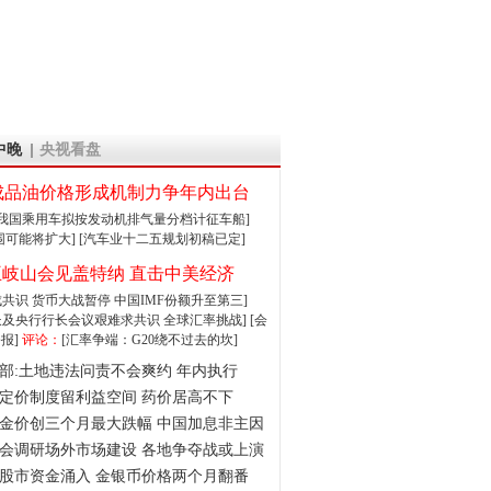
中晚
央视看盘
成品油价格形成机制力争年内出台
:我国乘用车拟按发动机排气量分档计征车船]
围可能将扩大]
[汽车业十二五规划初稿已定]
王岐山会见盖特纳 直击中美经济
达成共识 货币大战暂停
中国IMF份额升至第三]
财长及央行行长会议艰难求共识
全球汇率挑战]
[会
报]
评论：
[汇率争端：G20绕不过去的坎]
部:土地违法问责不会爽约 年内执行
定价制度留利益空间 药价居高不下
金价创三个月最大跌幅 中国加息非主因
会调研场外市场建设 各地争夺战或上演
股市资金涌入 金银币价格两个月翻番