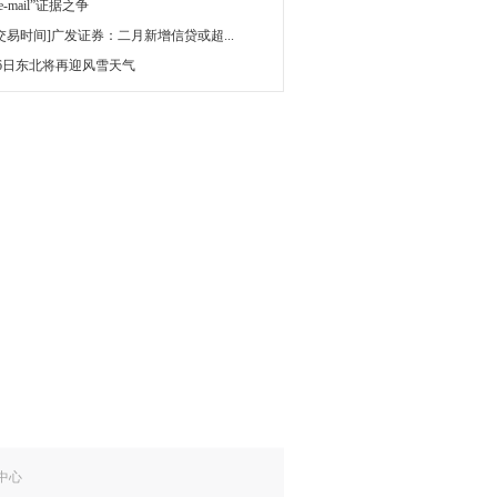
 e-mail”证据之争
[交易时间]广发证券：二月新增信贷或超...
16日东北将再迎风雪天气
中心