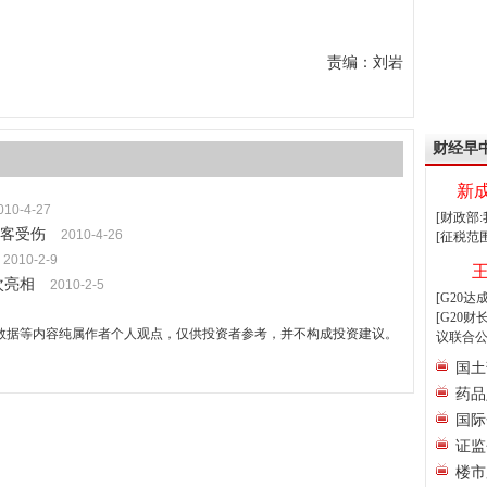
责编：刘岩
财经早
新
010-4-27
[财政部
乘客受伤
2010-4-26
[征税范
2010-2-9
次亮相
2010-2-5
[G20
[G20
数据等内容纯属作者个人观点，仅供投资者参考，并不构成投资建议。
议联合公
国土
药品
国际
证监
楼市