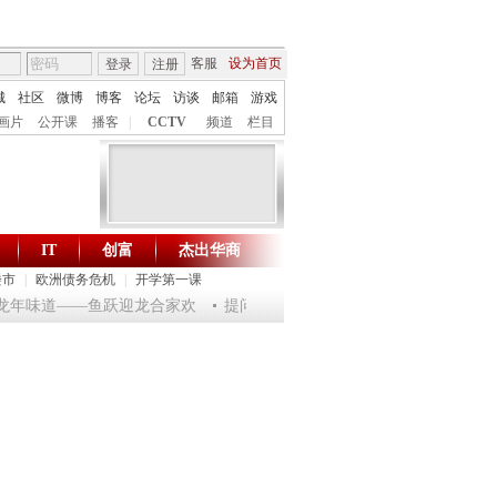
客服
设为首页
登录
注册
城
社区
微博
博客
论坛
访谈
邮箱
游戏
画片
公开课
播客
|
CCTV
频道
栏目
IT
创富
杰出华商
财智生活 一键通达
楼市
|
欧洲债务危机
|
开学第一课
淘乐龙年味道——鱼跃迎龙合家欢
提问2012：机遇与悬念共存
《环球驿站》