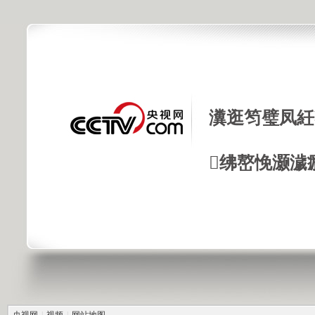
瀵逛笉璧凤紝
绋嶅悗灏濊