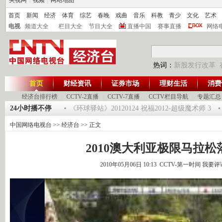
央视网
|
视频
|
网站地图
首页
新闻
经济
体育
综艺
春晚
戏曲
音乐
科教
青少
文化
艺术
电视
频道大全
栏目大全
节目大全
直播中国
赛事直播
网络
热词：
新股发行改革
首页
财经资讯
证券市场
理财生活
消费
经济台排行榜
|
CCTV-2直播
|
CCTV-7直播
|
CCTV栏目导航
|
专题汇总
2：机遇与悬念共存
24小时播不停
《环球驿站》20120124 祝福2012-超级魔术师 3
深
中国网络电视台
>>
经济台
>> 正文
2010澳大利亚极限马拉松
2010年05月06日 10:13 CCTV-第一时间
我要评