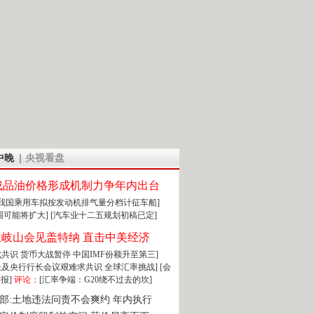
中晚
央视看盘
成品油价格形成机制力争年内出台
:我国乘用车拟按发动机排气量分档计征车船]
围可能将扩大]
[汽车业十二五规划初稿已定]
王岐山会见盖特纳 直击中美经济
达成共识 货币大战暂停
中国IMF份额升至第三]
财长及央行行长会议艰难求共识
全球汇率挑战]
[会
报]
评论：
[汇率争端：G20绕不过去的坎]
部:土地违法问责不会爽约 年内执行