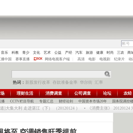
音乐
科教
青少
文化
艺术
公益
产经
汽车
旅游
健康
时尚
三农
商
直播中国
赛事直播
网络电视客户端
|
高清
电影
电视剧
纪录片
动
热词：
新股发行改革
存款准备金率
华尔街
汇率
市场
理财生活
消费调查
公司调查
论坛
农经
直播
|
CCTV栏目导航
|
专题汇总
|
财经论剑
|
中国资本市场20年
|
国务院调控
大集大利 走进湛江（下） （20120124 ）
《消费主张》 2012012
限将至 空调销售旺季提前