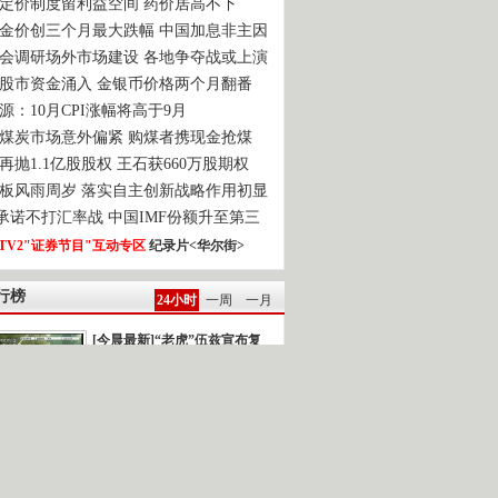
定价制度留利益空间 药价居高不下
金价创三个月最大跌幅 中国加息非主因
会调研场外市场建设 各地争夺战或上演
股市资金涌入 金银币价格两个月翻番
源：10月CPI涨幅将高于9月
煤炭市场意外偏紧 购煤者携现金抢煤
再抛1.1亿股股权 王石获660万股期权
板风雨周岁 落实自主创新战略作用初显
0承诺不打汇率战 中国IMF份额升至第三
TV2"证券节目"互动专区
纪录片<华尔街>
行榜
24小时
一周
一月
[今晨最新]“老虎”伍兹宣布复
出
强台风“鲇鱼”逼近]新闻背景：今年以...
雅典再次发生民众示威游行
一时间.读报 2010-10-22