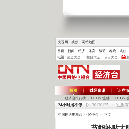
央视网
|
视频
|
网站地图
首页
新闻
经济
体育
综艺
春晚
戏曲
电视
频道大全
栏目大全
节目大全
首页
财经资讯
证券
经济台排行榜
|
CCTV-2直播
|
CCTV-7
20125 祝福2012-超级魔术师 5
24小时播不停
《第一时间》 20120125
[生财有道]
中国网络电视台
>>
经济台
>> 正文
节能补贴大