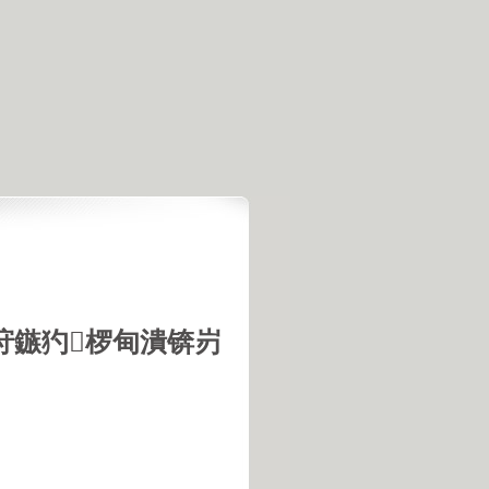
垨鏃犳椤甸潰锛岃