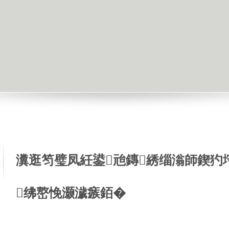
瀵逛笉璧凤紝鍙兘鏄綉缁滃師鍥犳
绋嶅悗灏濊瘯銆�