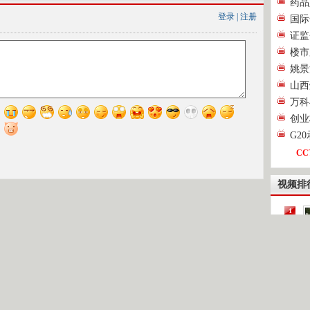
药品
登录
|
注册
国际
证监
楼市
姚景
山西
万科
创业
G2
CC
视频排
1
2
[
3
4
第