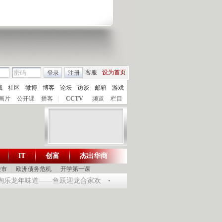
客服
设为首页
登录
注册
城
社区
微博
博客
论坛
访谈
邮箱
游戏
画片
公开课
播客
|
CCTV
频道
栏目
IT
创富
杰出华商
财智生活 一键通达
楼市
|
欧洲债务危机
|
开学第一课
4 淘乐龙年味道——鱼跃迎龙合家欢
提问2012：机遇与悬念共存
《环球驿