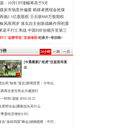
源：10月CPI涨幅将高于9月
煤炭市场意外偏紧 购煤者携现金抢煤
再抛1.1亿股股权 王石获660万股期权
板风雨周岁 落实自主创新战略作用初显
0承诺不打汇率战 中国IMF份额升至第三
TV2"证券节目"互动专区
纪录片<华尔街>
行榜
24小时
一周
一月
[今晨最新]“老虎”伍兹宣布复
出
强台风“鲇鱼”逼近]新闻背景：今年以...
雅典再次发生民众示威游行
一时间.读报 2010-10-22
[首席辩论会]通胀抬头买什么
季度经济增长9.6%
直击“金砖四国”峰会]成钢观察：中巴...