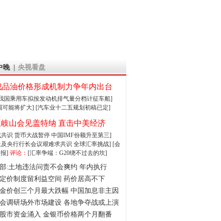
中晚
央视看盘
成品油价格形成机制力争年内出台
:我国乘用车拟按发动机排气量分档计征车船]
围可能将扩大]
[汽车业十二五规划初稿已定]
王岐山会见盖特纳 直击中美经济
达成共识 货币大战暂停
中国IMF份额升至第三]
财长及央行行长会议艰难求共识
全球汇率挑战]
[会
报]
评论：
[汇率争端：G20绕不过去的坎]
部:土地违法问责不会爽约 年内执行
定价制度留利益空间 药价居高不下
金价创三个月最大跌幅 中国加息非主因
会调研场外市场建设 各地争夺战或上演
股市资金涌入 金银币价格两个月翻番