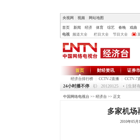
央视网
|
视频
|
网站地图
首页
新闻
经济
体育
综艺
春晚
戏曲
电视
频道大全
栏目大全
节目大全
首页
财经资讯
证券
经济台排行榜
|
CCTV-2直播
|
CCTV-7
120125 祝福2012-超级魔术师 5
24小时播不停
《第一时间》 20120125
[生财有道
中国网络电视台
>>
经济台
>> 正文
多家机场
2010年05月