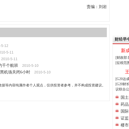
责编：刘岩
财经早
-5-12
新
010-5-11
[财政部
2010-5-11
[征税范
约千个航班
2010-5-10
黑机场关闭6小时
2010-5-10
[G20
[G20
数据等内容纯属作者个人观点，仅供投资者参考，并不构成投资建议。
议联合公
国土
药品
国际
证监
楼市