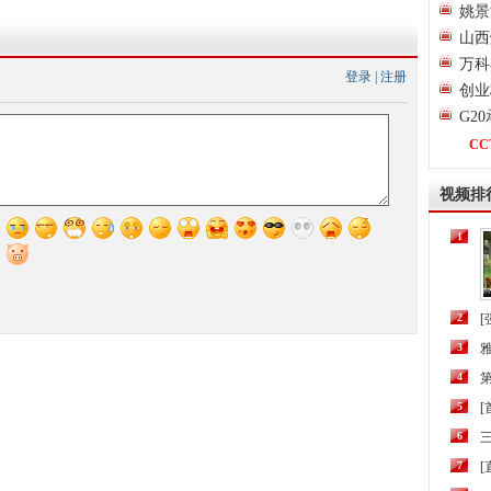
姚景
山西
万科
登录
|
注册
创业
G2
CC
视频排
1
2
[
3
4
第
5
6
三
7
[