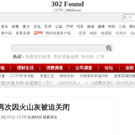
302 Found
CCTV_WebServer
音乐
科教
青少
文化
艺术
公益
产经
汽车
旅游
健康
时尚
三农
商
直播中国
赛事直播
网络电视客户端
|
高清
电影
电视剧
纪录片
动
热词：
新股发行改革
存款准备金率
华尔街
汇率
市场
理财生活
消费调查
公司调查
论坛
农经
直播
|
CCTV栏目导航
|
专题汇总
|
财经论剑
|
中国资本市场20年
|
国务院调控
]大集大利 走进湛江（下） （20120124 ）
《消费主张》 2012012
再次因火山灰被迫关闭
12日 13:22 CCTV-交易时间
我要评论