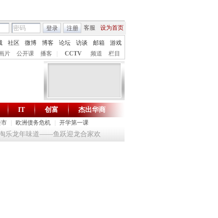
客服
设为首页
登录
注册
城
社区
微博
博客
论坛
访谈
邮箱
游戏
画片
公开课
播客
|
CCTV
频道
栏目
IT
创富
杰出华商
财智生活 一键通达
楼市
|
欧洲债务危机
|
开学第一课
4 淘乐龙年味道——鱼跃迎龙合家欢
提问2012：机遇与悬念共存
《环球