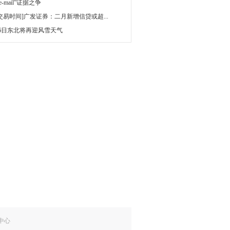
 e-mail”证据之争
[交易时间]广发证券：二月新增信贷或超...
16日东北将再迎风雪天气
中心